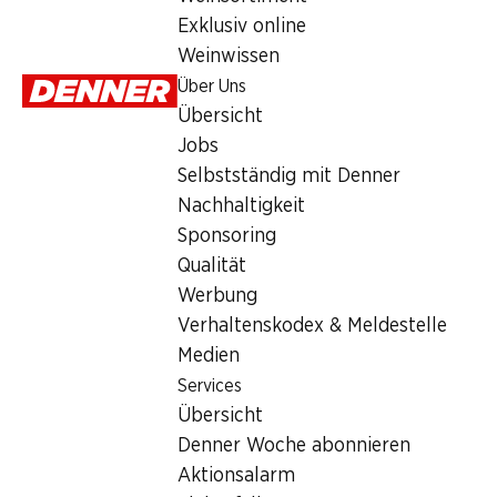
Due Lune Nero d’Avola/Nerello Ma
Exklusiv online
Rotwein
,
Italien
,
Sizilien
, 2024
Weinwissen
Sattes Rubinrot. Eine Explosion von Aromen roter Früchte, Bro
Über Uns
eleganter Fruchtsüsse im Abgang.
Übersicht
Jobs
SPECIAL
Selbstständig mit Denner
Nachhaltigkeit
146.70
Sponsoring
Qualität
Stückpreis: 24.45
Werbung
à 6 x 75 cl
Verhaltenskodex & Meldestelle
Im Weinshop kaufen
Medien
Services
Übersicht
Denner Woche abonnieren
Aktionsalarm