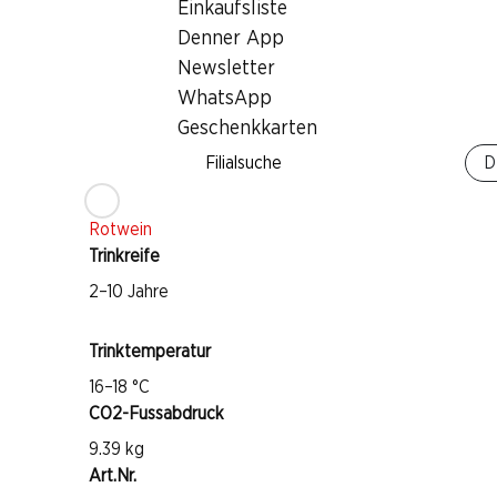
Einkaufsliste
Wissenswertes
Denner App
Newsletter
Rebsorte
WhatsApp
Geschenkkarten
Nero d'Avola
Filialsuche
D
Nerello Mascalese
Weintyp
Rotwein
Trinkreife
2–10 Jahre
Trinktemperatur
16–18 °C
CO2-Fussabdruck
9.39 kg
Art.Nr.