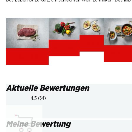
Das Leben ist zu kurz, um schlechten Wein zu trinken. Deshalb
Pasta
Gemüse
Ratatoui
rotes Fleisch
Aktuelle Bewertungen
4.5
(64)
Meine Bewertung