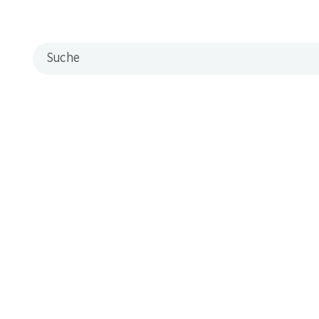
scalese Sicilia DOC
Suche
mbeeren und orientalischer Gewürze, kombiniert mit etwas Pfeffer