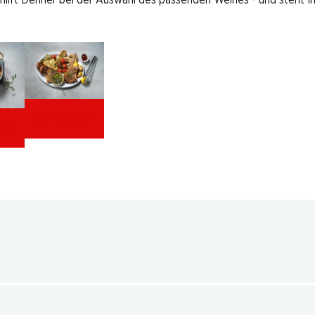
 hilft Denner bei der Auswahl des passenden Weines - und steht I
Grilladen
lle