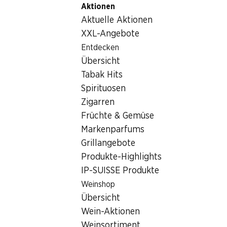
Aktionen
Table Of Content
Home
Getränke
Wein/Champagner
Due Lune Nero 
Zum Hauptinhalt springen
Zum Inhaltsverzeichnis springen
Zum Hauptmenü springen
Aktuelle Aktionen
XXL-Angebote
Entdecken
Übersicht
Tabak Hits
Spirituosen
Zigarren
Früchte & Gemüse
Markenparfums
Grillangebote
Produkte-Highlights
IP-SUISSE Produkte
Weinshop
Übersicht
4.5
(64)
Wein-Aktionen
Weinsortiment