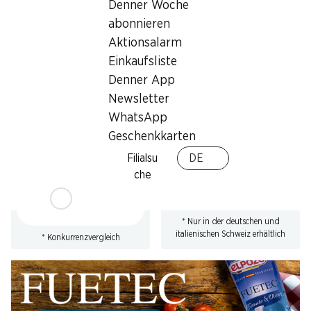
Denner Woche
* Konkurrenzvergleich
abonnieren
Aktionsalarm
Einkaufsliste
Denner App
Newsletter
23%
SPECIAL
WhatsApp
7.50
statt 9.75
*
6.90
*
Geschenkkarten
Beretta Parmaschinken
Felder Chäswürstli
DOP
4 x 130 g
Filialsu
DE
mind. 18 Monate gereift,
che
geschnitten, Italien, 2 x 70 g
* Nur in der deutschen und
italienischen Schweiz erhältlich
* Konkurrenzvergleich