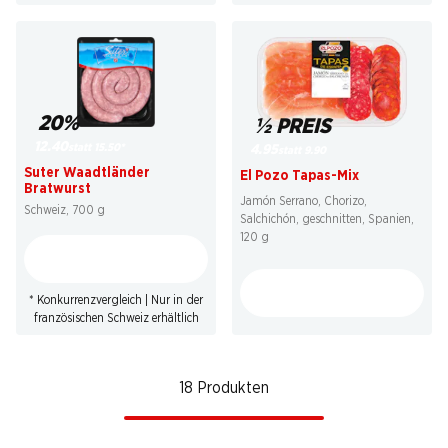
20%
½ PREIS
12.40
statt 15.50
*
4.95
statt 9.90
Suter Waadtländer
El Pozo Tapas-Mix
Bratwurst
Jamón Serrano, Chorizo,
Schweiz, 700 g
Salchichón, geschnitten, Spanien,
120 g
* Konkurrenzvergleich | Nur in der
französischen Schweiz erhältlich
18 Produkten