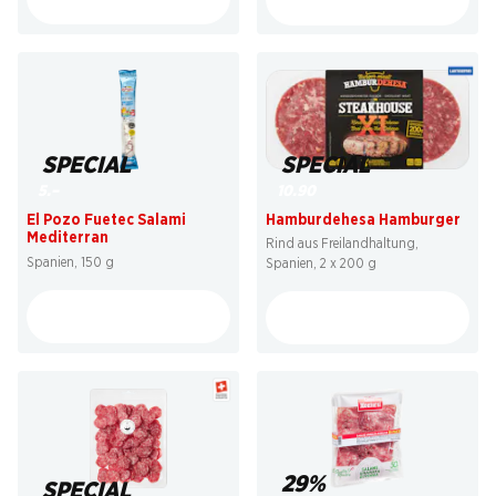
SPECIAL
SPECIAL
10.90
5.–
Hamburdehesa Hamburger
El Pozo Fuetec Salami
Mediterran
Rind aus Freilandhaltung,
Spanien, 150 g
Spanien, 2 x 200 g
29%
SPECIAL