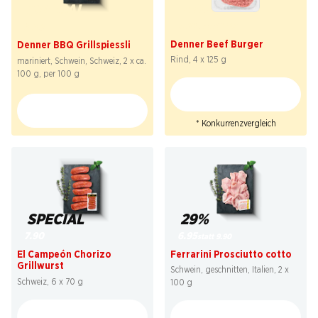
41%
SPECIAL
7.50
2.29
statt 12.90
*
Denner Beef Burger
Denner BBQ Grillspiessli
Rind, 4 x 125 g
mariniert, Schwein, Schweiz, 2 x ca.
100 g, per 100 g
* Konkurrenzvergleich
29%
SPECIAL
6.95
7.90
statt 9.90
Ferrarini Prosciutto cotto
El Campeón Chorizo
Grillwurst
Schwein, geschnitten, Italien, 2 x
Schweiz, 6 x 70 g
100 g