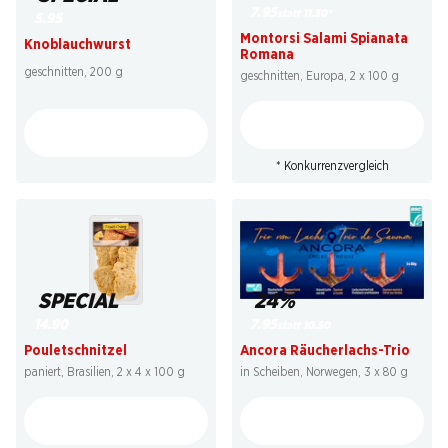
7.95
statt 11.30
*
5.95
Montorsi Salami Spianata
Knoblauchwurst
Romana
geschnitten, 200 g
geschnitten, Europa, 2 x 100 g
* Konkurrenzvergleich
SPECIAL
24%
14.90
7.95
statt 10.50
Pouletschnitzel
Ancora Räucherlachs-Trio
paniert, Brasilien, 2 x 4 x 100 g
in Scheiben, Norwegen, 3 x 80 g