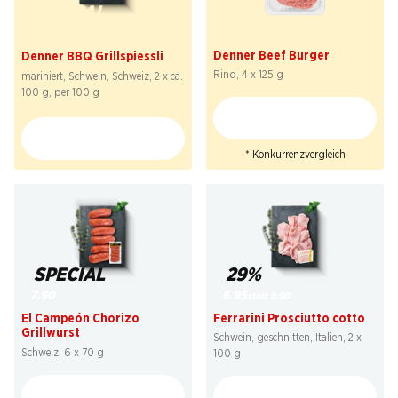
41%
SPECIAL
7.50
2.29
statt 12.90
*
Denner Beef Burger
Denner BBQ Grillspiessli
Rind, 4 x 125 g
mariniert, Schwein, Schweiz, 2 x ca.
100 g, per 100 g
* Konkurrenzvergleich
29%
SPECIAL
6.95
7.90
statt 9.90
Ferrarini Prosciutto cotto
El Campeón Chorizo
Grillwurst
Schwein, geschnitten, Italien, 2 x
Schweiz, 6 x 70 g
100 g