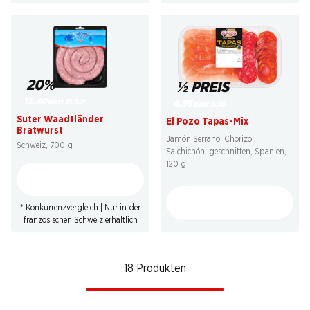
20%
½ PREIS
12.40
statt 15.50
*
4.95
statt 9.90
Suter Waadtländer
El Pozo Tapas-Mix
Bratwurst
Jamón Serrano, Chorizo,
Schweiz, 700 g
Salchichón, geschnitten, Spanien,
120 g
* Konkurrenzvergleich | Nur in der
französischen Schweiz erhältlich
18 Produkten