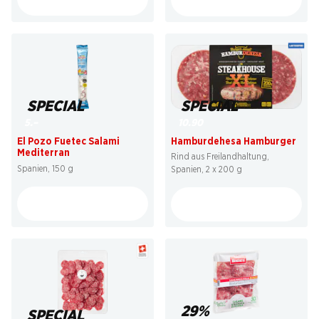
SPECIAL
SPECIAL
10.90
5.–
Hamburdehesa Hamburger
El Pozo Fuetec Salami
Mediterran
Rind aus Freilandhaltung,
Spanien, 150 g
Spanien, 2 x 200 g
29%
SPECIAL