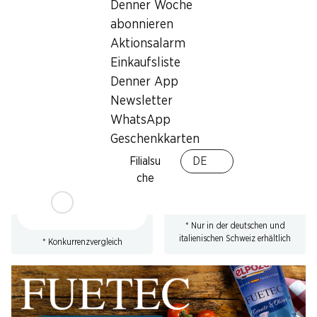
Denner Woche
* Konkurrenzvergleich
abonnieren
Aktionsalarm
Einkaufsliste
Denner App
Newsletter
23%
SPECIAL
WhatsApp
7.50
statt 9.75
*
6.90
*
Geschenkkarten
Beretta Parmaschinken
Felder Chäswürstli
DOP
4 x 130 g
Filialsu
DE
mind. 18 Monate gereift,
che
geschnitten, Italien, 2 x 70 g
* Nur in der deutschen und
italienischen Schweiz erhältlich
* Konkurrenzvergleich