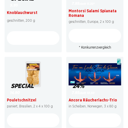
7.95
statt 11.30
*
5.95
Montorsi Salami Spianata
Knoblauchwurst
Romana
geschnitten, 200 g
geschnitten, Europa, 2 x 100 g
* Konkurrenzvergleich
SPECIAL
24%
14.90
7.95
statt 10.50
Pouletschnitzel
Ancora Räucherlachs-Trio
paniert, Brasilien, 2 x 4 x 100 g
in Scheiben, Norwegen, 3 x 80 g