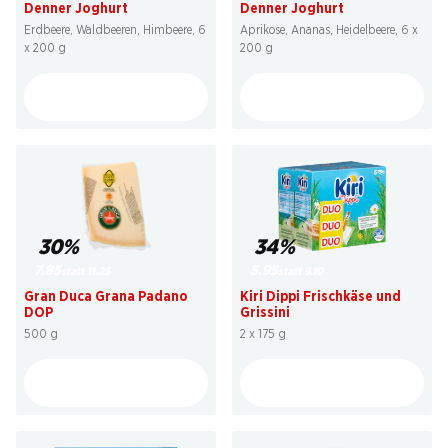
Denner Joghurt
Denner Joghurt
Erdbeere, Waldbeeren, Himbeere, 6
Aprikose, Ananas, Heidelbeere, 6 x
x 200 g
200 g
30%
34%
7.85
5.95
statt 11.25
statt 9.10
Gran Duca Grana Padano
Kiri Dippi Frischkäse und
DOP
Grissini
500 g
2 x 175 g