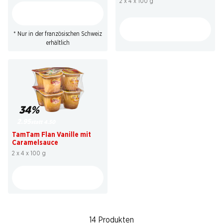
2 x 4 x 100 g
* Nur in der französischen Schweiz
erhältlich
34%
2.95
statt 4.50
TamTam Flan Vanille mit
Caramelsauce
2 x 4 x 100 g
14 Produkten