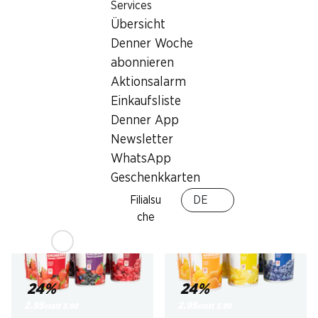
Services
Übersicht
Denner Woche
SPECIAL
26%
abonnieren
1.99
*
1.95
statt 2.65
Aktionsalarm
Cremo Mutschli
Casa Azzurra Burrata
Einkaufsliste
Halbhartkäse, aus Siders, ca. 375 g,
aus Kuhmilch, 125 g
per 100 g
Denner App
Newsletter
WhatsApp
Geschenkkarten
* Nur in der deutschen und
italienischen Schweiz erhältlich
Filialsu
DE
che
24%
24%
2.95
2.95
statt 3.90
statt 3.90