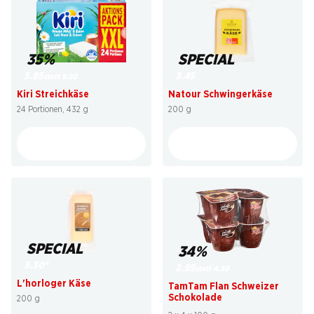
35%
SPECIAL
5.95
3.45
statt 9.20
Kiri Streichkäse
Natour Schwingerkäse
24 Portionen, 432 g
200 g
SPECIAL
34%
5.30
*
2.95
statt 4.50
L'horloger Käse
TamTam Flan Schweizer
Schokolade
200 g