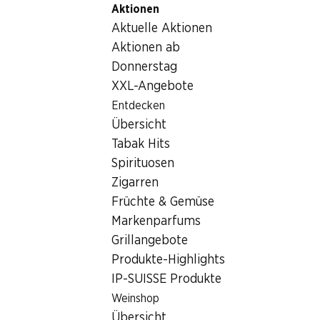
Aktionen
Table Of Content
Home
Lebensmittel
Milch/Käse/Eier
Zum Hauptinhalt springen
Zum Inhaltsverzeichnis springen
Zum Hauptmenü springen
Aktuelle Aktionen
Milch/Käse/Eier
Aktionen ab
Wochenstart-Knaller
Donnerstag
Milch/Käse/Eier
XXL-Angebote
Bis 12.08.2026
Entdecken
Übersicht
Tabak Hits
Spirituosen
Zigarren
SPECIAL
Früchte & Gemüse
5.45
Markenparfums
Sirtakis original
Grillangebote
griechischer Feta AOP
2 x 200 g
Produkte-Highlights
IP-SUISSE Produkte
Weinshop
Übersicht