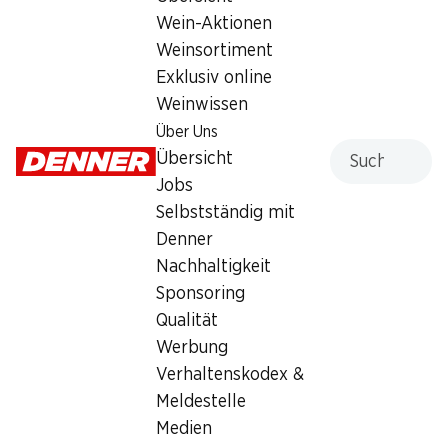
Wein-Aktionen
Weinsortiment
Wochenaktionen
Exklusiv online
06.08.–12.08.2026
Weinwissen
Über Uns
Suche
Übersicht
Jobs
Selbstständig mit
27%
27%
Denner
6.95
6.95
statt 9.60
statt 9.60
Nachhaltigkeit
Danone Actimel
Danone Actimel
Sponsoring
Joghurtdrink Erdbeer-
Joghurtdrink Erdbeere
Banane
Qualität
probiotisch, 12 x 100 g
probiotisch, 12 x 100 g
Werbung
Verhaltenskodex &
Meldestelle
Medien