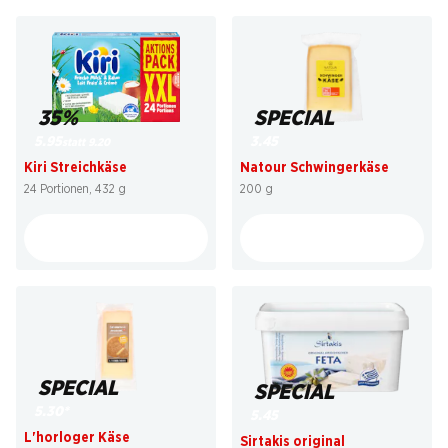
35%
SPECIAL
5.95
3.45
statt 9.20
Kiri Streichkäse
Natour Schwingerkäse
24 Portionen, 432 g
200 g
SPECIAL
SPECIAL
5.30
*
5.45
L'horloger Käse
Sirtakis original