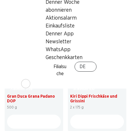
Denner Woche
2.95
2.95
statt 3.90
statt 3.90
abonnieren
Denner Joghurt
Denner Joghurt
Aktionsalarm
Erdbeere, Waldbeeren, Himbeere, 6
Aprikose, Ananas, Heidelbeere, 6 x
x 200 g
200 g
Einkaufsliste
Denner App
Newsletter
WhatsApp
Geschenkkarten
Filialsu
DE
che
30%
34%
7.85
5.95
statt 11.25
statt 9.10
Gran Duca Grana Padano
Kiri Dippi Frischkäse und
DOP
Grissini
500 g
2 x 175 g