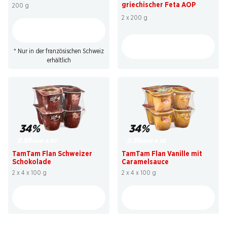
griechischer Feta AOP
200 g
2 x 200 g
* Nur in der französischen Schweiz
erhältlich
34%
34%
2.95
2.95
statt 4.50
statt 4.50
TamTam Flan Schweizer
TamTam Flan Vanille mit
Schokolade
Caramelsauce
2 x 4 x 100 g
2 x 4 x 100 g