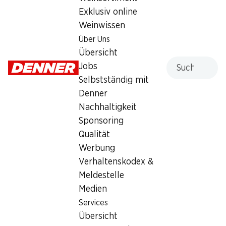
Exklusiv online
Weinwissen
Über Uns
Übersicht
SPECIAL
26%
Suche
Jobs
1.99
*
1.95
statt 2.65
Selbstständig mit
Cremo Mutschli
Casa Azzurra Burrata
Halbhartkäse, aus Siders, ca. 375 g,
Denner
aus Kuhmilch, 125 g
per 100 g
Nachhaltigkeit
Sponsoring
Qualität
* Nur in der deutschen und
Werbung
italienischen Schweiz erhältlich
Verhaltenskodex &
Meldestelle
Medien
Services
Übersicht
24%
24%