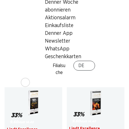
Denner Woche
abonnieren
Aktionsalarm
Einkaufsliste
31%
33%
Denner App
9.50
9.60
statt 13.85
*
statt 14.40
Newsletter
Haribo Pixel sauer
Lindt Excellence
WhatsApp
Tafelschokolade Dunkel
150 Stück, 1,2 kg
Intense
70% Cacao, 3 x 100 g
Geschenkkarten
Filialsu
DE
che
* Konkurrenzvergleich
33%
33%
9.60
statt 14.40
9.60
statt 14.40
Lindt Excellence