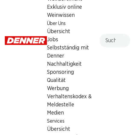
Exklusiv online
Weinwissen
Wochenaktionen
Über Uns
06.08.–12.08.2026
Übersicht
Suche
Jobs
Selbstständig mit
Denner
Nachhaltigkeit
13%
Sponsoring
30%
9.50
statt 10.95
*
Qualität
2.60
statt 3.75
Haribo Anaconda
Werbung
Gusparo Croissants Cacao
Riesenschlangen
Verhaltenskodex &
10 Stück, 450 g
30 Stück, 1,2 kg
Meldestelle
Medien
Services
* Konkurrenzvergleich
Übersicht