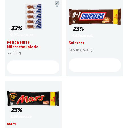
32%
23%
9.95
statt 14.75
4.95
statt 6.50
Petit Beurre
Snickers
Milchschokolade
10 Stück, 500 g
5 x 150 g
23%
4.95
statt 6.50
Mars