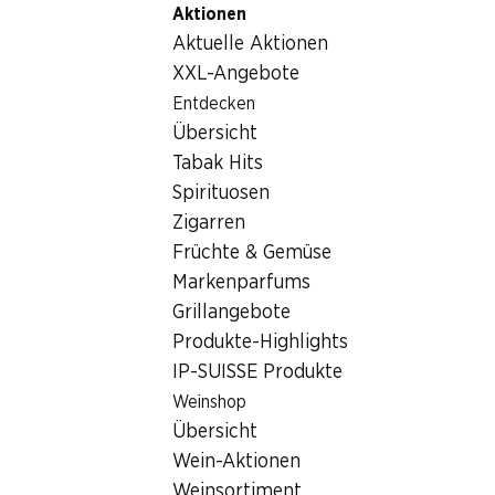
Aktionen
Table Of Content
Home
Lebensmittel
Schokolade/Süsses
Zum Hauptinhalt springen
Zum Inhaltsverzeichnis springen
Zum Hauptmenü springen
Aktuelle Aktionen
Schokolade/Süsses
XXL-Angebote
Wochenend-Knaller
Entdecken
Schokolade/Süsses
Übersicht
06.08.–09.08.2026
Tabak Hits
Spirituosen
Zigarren
Früchte & Gemüse
Markenparfums
½ PREIS
Grillangebote
24.95
statt 49.90
Produkte-Highlights
Lindt Napolitains Swiss
IP-SUISSE Produkte
Premium Minis
6 Sorten, 1 kg
Weinshop
Übersicht
Wein-Aktionen
Weinsortiment