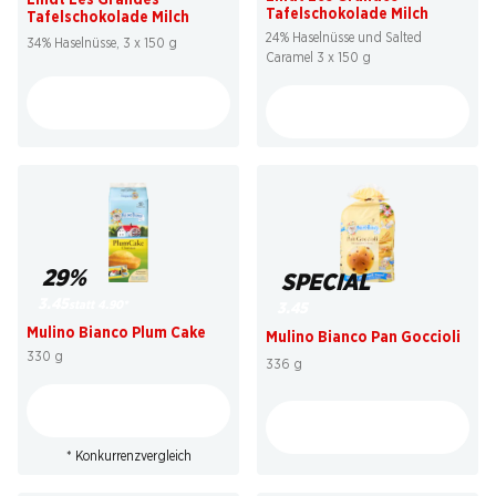
Tafelschokolade Milch
Tafelschokolade Milch
24% Haselnüsse und Salted
34% Haselnüsse, 3 x 150 g
Caramel 3 x 150 g
29%
SPECIAL
3.45
statt 4.90
*
3.45
Mulino Bianco Plum Cake
Mulino Bianco Pan Goccioli
330 g
336 g
* Konkurrenzvergleich