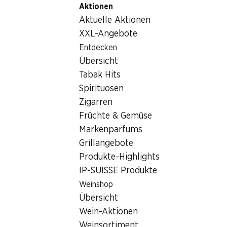
Aktionen
Table Of Content
Home
Lebensmittel
Brot/Backwaren
Zum Hauptinhalt springen
Zum Inhaltsverzeichnis springen
Zum Hauptmenü springen
Aktuelle Aktionen
Brot/Backwaren
XXL-Angebote
Wochenaktionen
Entdecken
Brot/Backwaren
Übersicht
06.08.–12.08.2026
Tabak Hits
Spirituosen
Zigarren
Früchte & Gemüse
Markenparfums
34%
30%
Grillangebote
10.95
statt 16.80
*
1.60
statt 2.30
Produkte-Highlights
Roland Petite Pause
IP-SUISSE Fyrabigbrot
IP-SUISSE Produkte
Cerealiengebäck
300 g
assortiert, 630 g
Weinshop
Übersicht
Wein-Aktionen
Weinsortiment
* Konkurrenzvergleich