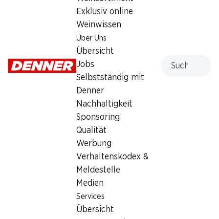
Exklusiv online
Weinwissen
Über Uns
Übersicht
Suche
Jobs
35%
SPECIAL
ab 2 Stück
Selbstständig mit
–.45
statt –.70
*
5.95
Semmeli mit IP-SUISSE Mehl
Denner
Whaou! Break-Up Muffin
80 g
Choco
Nachhaltigkeit
2 x 216 g
Sponsoring
Qualität
Werbung
* Nicht mit anderen Gutscheinen,
Bons und Sonderrabatten
Verhaltenskodex &
kumulierbar.
Meldestelle
Medien
4 Produkten
Services
Übersicht