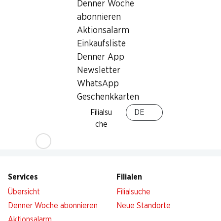
Denner Woche
Nach Oben
abonnieren
Aktionsalarm
Einkaufsliste
Denner App
Newsletter
Newsletter
WhatsApp
Bleiben Sie mit dem Denner Newsletter immer auf dem
Geschenkkarten
neusten Stand. Melden Sie sich jetzt an!
Filialsu
DE
che
E-Mail Adresse
Jetzt anmelden
Services
Filialen
Übersicht
Filialsuche
Denner Woche abonnieren
Neue Standorte
Aktionsalarm