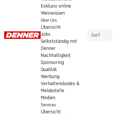
Exklusiv online
Wochenaktionen
Weinwissen
Über Uns
06.08.–12.08.2026
Übersicht
Suche
Jobs
Selbstständig mit
Denner
Nachhaltigkeit
40%
26%
Sponsoring
27.60
8.50
statt 46.–
statt 11.50
Qualität
Feldschlösschen Bier
Feldschlösschen Bier
Alkoholfrei Lager
Alkoholfrei
Werbung
24 x 50 cl
6 x 50 cl
Verhaltenskodex &
Meldestelle
Medien
Services
Übersicht