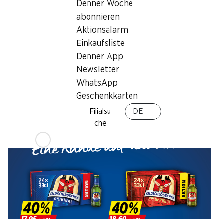
Denner Woche
abonnieren
40%
40%
Aktionsalarm
17.95
18.60
statt 30.–
statt 31.–
Einkaufsliste
Feldschlösschen Bier
Feldschlösschen Bier
Denner App
Original
Braufrisch
Newsletter
24 x 33 cl
24 x 33 cl
WhatsApp
Geschenkkarten
Filialsu
DE
che