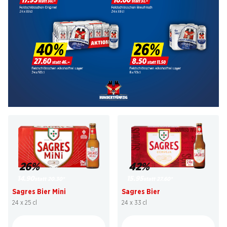
26%
42%
14.90
15.95
statt 20.30
*
statt 27.60
*
Sagres Bier Mini
Sagres Bier
24 x 25 cl
24 x 33 cl