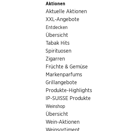
Aktionen
Table Of Content
Home
Getränke
Bier
Zum Hauptinhalt springen
Zum Inhaltsverzeichnis springen
Zum Hauptmenü springen
Aktuelle Aktionen
Bier
XXL-Angebote
Wochenend-Knaller
Entdecken
Bier
Übersicht
06.08.–09.08.2026
Tabak Hits
Spirituosen
Zigarren
Früchte & Gemüse
Markenparfums
40%
Grillangebote
31.50
statt 52.80
Produkte-Highlights
Birra Moretti
IP-SUISSE Produkte
24 x 50 cl
Weinshop
Übersicht
Wein-Aktionen
Weinsortiment