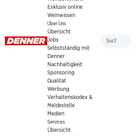
3.95
Exklusiv online
Weinwissen
Über Uns
Übersicht
Suche
Jobs
Artikelnummer
1029798
Selbstständig mit
Denner
Nachhaltigkeit
Sponsoring
Newsletter
Qualität
Werbung
Bleiben Sie mit dem Denner Newsletter immer auf dem
Verhaltenskodex &
neusten Stand. Melden Sie sich jetzt an!
Meldestelle
E-Mail Adresse
Medien
Jetzt anmelden
Services
Übersicht