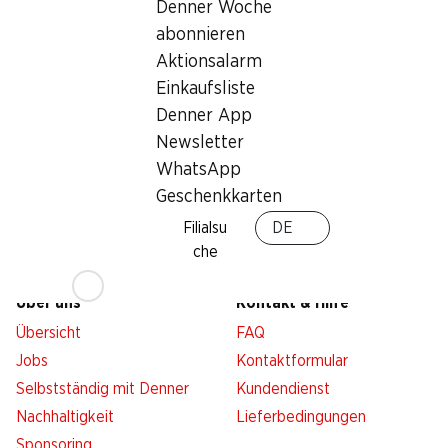
Denner Woche
Services
Filialen
abonnieren
Übersicht
Filialsuche
Aktionsalarm
Denner Woche abonnieren
Neue Standorte
Einkaufsliste
Aktionsalarm
Denner App
Einkaufsliste
Newsletter
Denner App
WhatsApp
Newsletter
Geschenkkarten
WhatsApp
Filialsu
DE
Geschenkkarten
che
Über uns
Kontakt & Hilfe
Übersicht
FAQ
Jobs
Kontaktformular
Selbstständig mit Denner
Kundendienst
Nachhaltigkeit
Lieferbedingungen
Sponsoring