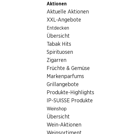
Aktionen
Table Of Content
Home
Nicht-Lebensmittel
Sonstiges
Zum Hauptinhalt springen
Zum Inhaltsverzeichnis springen
Zum Hauptmenü springen
Aktuelle Aktionen
Zuckerrohr-Suppenterrine
XXL-Angebote
Entdecken
Übersicht
Tabak Hits
Spirituosen
Zigarren
Früchte & Gemüse
Markenparfums
Grillangebote
Produkte-Highlights
IP-SUISSE Produkte
Zuckerrohr-Suppenterrine
Weinshop
Ø 18 cm, 400 ml, 15 Stück
Übersicht
Wein-Aktionen
Weinsortiment