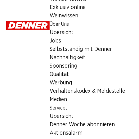
1.55
Exklusiv online
Weinwissen
Über Uns
Übersicht
Jobs
Selbstständig mit Denner
Artikelnummer
1008459
Nachhaltigkeit
Sponsoring
Qualität
Was andere Kunden kaufen
Werbung
Verhaltenskodex & Meldestelle
Medien
Services
Übersicht
28%
36%
21%
Denner Woche abonnieren
1.79
statt 2.50
2.50
1.45
statt 3.95
statt 1.85
Aktionsalarm
Nektarinen
Trauben weiss
Bataviasalat