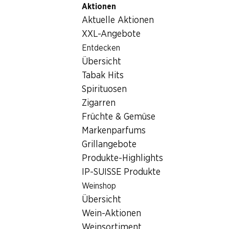
Aktionen
Table Of Content
Home
Lebensmittel
Früchte und Gemüse
Koriander
Zum Hauptinhalt springen
Zum Inhaltsverzeichnis springen
Zum Hauptmenü springen
Aktuelle Aktionen
XXL-Angebote
Entdecken
Übersicht
Tabak Hits
Spirituosen
Zigarren
Früchte & Gemüse
Markenparfums
Grillangebote
Produkte-Highlights
IP-SUISSE Produkte
Koriander
Weinshop
Übersicht
20 g
Wein-Aktionen
Weinsortiment