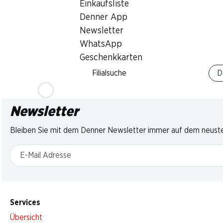
Einkaufsliste
Herkunft siehe
Italien, per kg
per Stück
Verpackung, 1 kg
Denner App
Newsletter
WhatsApp
Geschenkkarten
Filialsuche
D
Newsletter
Bleiben Sie mit dem Denner Newsletter immer auf dem neusten
E-Mail Adresse
Services
Übersicht