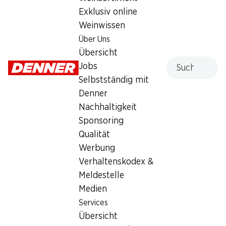
Exklusiv online
–.25
Weinwissen
Über Uns
Übersicht
Suche
Jobs
Selbstständig mit
Artikelnummer
1028633
Denner
Nachhaltigkeit
Sponsoring
Was andere Kunden kaufen
Qualität
Werbung
Verhaltenskodex &
Meldestelle
Medien
Services
26%
ab 2 Stück
½ PREIS
Übersicht
1.65
statt 2.25
*
7.15
statt 14.35