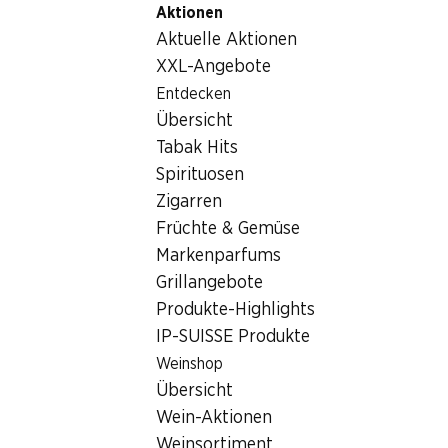
Aktionen
Table Of Content
Home
Getränke
Getränke/Säfte
Zum Hauptinhalt springen
Zum Inhaltsverzeichnis springen
Zum Hauptmenü springen
Aktuelle Aktionen
Denner Mineralwasser
XXL-Angebote
Entdecken
Übersicht
Tabak Hits
Spirituosen
Zigarren
Früchte & Gemüse
Markenparfums
Grillangebote
Produkte-Highlights
IP-SUISSE Produkte
Weinshop
Denner Mineralwasser
Übersicht
Wein-Aktionen
ohne Kohlensäure, 1,5 Liter
Weinsortiment