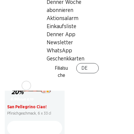
Denner Woche
Vitamin Well Reload
Coca-Cola Classic
Zitronen-/Limetten-Geschmack,
abonnieren
ohne Kohlensäure, 50 cl
6 x 1,5 Liter
Aktionsalarm
Einkaufsliste
Denner App
* Nicht mit anderen Gutscheinen,
Newsletter
Bons und Sonderrabatten
WhatsApp
kumulierbar.
Geschenkkarten
Filialsu
DE
che
20%
6.90
statt 8.70
San Pellegrino Ciao!
Pfirsichgeschmack, 6 x 33 cl