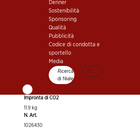
Denner
Zinfandel (Primitivo)
Sostenibilità
Chardonnay
Sponsoring
Qualità
Moscato
Tipo di vino
Pubblicità
Codice di condotta e
Vino rosé
sportello
Maturità di beva
Media
1–3 anni
Ricerca
IT
di filiale
Temperatura di beva
6–8 °C
Impronta di CO2
11.9 kg
N. Art.
1026430