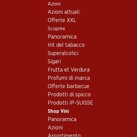
Azioni
Table Of Content
Home
Shop Vini
Vino/champagne
Vino rosé
Andare contenuto principale
Andare all'indice
Passare al menu principale
Azioni attuali
USA
California
Sunbeam White Zinfandel California
Offerte XXL
Scoprire
Panoramica
Hit del tabacco
Superalcolici
Sigari
Frutta et Verdura
Profumi di marca
Offerte barbecue
Prodotti di spicco
Prodotti IP-SUISSE
Shop Vini
Panoramica
Fronte
Retro
Imballaggio
Azioni
Assortimento