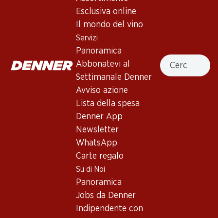
4.5
(11)
Esclusiva online
Sunbeam White Zinfandel
Il mondo del vino
California
Servizi
Panoramica
Vino rosé
,
USA
,
California
, 2025
Cercare
Abbonatevi al
Color anguria. Al naso elegante profumo di rose, anguria,
Settimanale Denner
ciliegie rosse e ciliegie mature. Acidità succosa al palato,
Avviso azione
delicatamente frizzante, finale dolce fruttato.
Lista della spesa
Denner App
Non disponibile
Newsletter
WhatsApp
Carte regalo
Su di Noi
Panoramica
Buono a sapersi
Jobs da Denner
Indipendente con
Vitigno