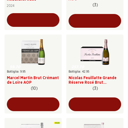
(3)
2024
59.70
257.70
Bottiglia: 9.95
Bottiglia: 42.95
Marcel Martin Brut Crémant
Nicolas Feuillatte Grande
de Loire AOP
Réserve Rosé Brut
Champagne AOC
(10)
(3)