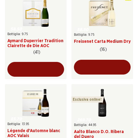
58.50
58.50
Bottiglia: 9.75
Bottiglia: 9.75
Aymard Duperrier Tradition
Freixenet Carta Medium Dry
Clairette de Die AOC
(16)
(41)
Esclusiva online!
83.70
269.70
Bottiglia: 13.95
Bottiglia: 44.95
Légende d’Automne blanc
Aalto Blanco D.O. Ribera
AOC Valais
del Duero