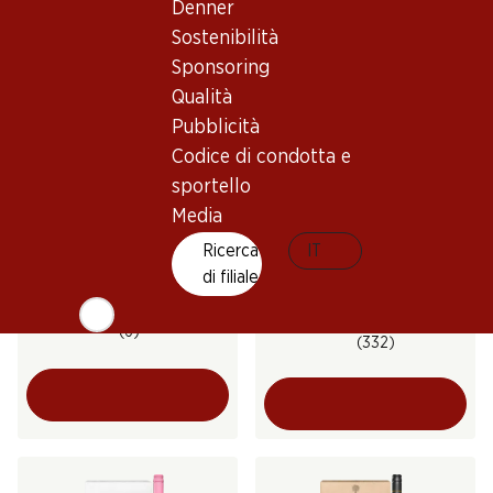
(46)
Denner
Sostenibilità
Sponsoring
Qualità
Pubblicità
Codice di condotta e
sportello
Media
47.70
16.50
Ricerca
IT
Bottiglia: 7.95
Bottiglia: 2.75
di filiale
Cantina Vallebelbo Moscato
Frizzantino Vino Bianco
d’Asti DOCG
Spumante semisecco
2025
(6)
(332)