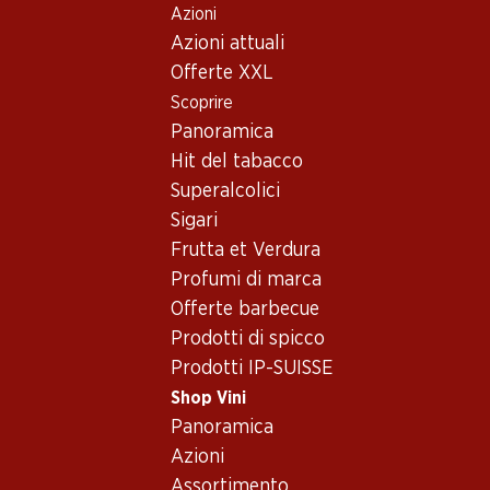
Azioni
Table Of Content
Home
Shop Vini
Assortimento vini
Andare contenuto principale
Andare all'indice
Passare al menu principale
Azioni attuali
Vini
Offerte XXL
Scoprire
cibi thailandesi
Panoramica
Hit del tabacco
Superalcolici
155.70
191.70
Sigari
Bottiglia: 25.95
Bottiglia: 31.95
Frutta et Verdura
Colligny Brut Champagne
Nicolas Feuillatte Grande
AOC
Réserve Brut Champagne
Profumi di marca
AOC
(255)
(31)
Offerte barbecue
Prodotti di spicco
Prodotti IP-SUISSE
Shop Vini
Panoramica
Azioni
Assortimento