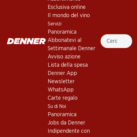
28%
Esclusiva online
51.–
40.80
invece di 71.70
*
Il mondo del vino
Bottiglia: 8.50
*
Bottiglia: 6.80
Heldenrosé du Valais AOC
Stone Barn White Zinfandel
Servizi
Rosé
2025
Panoramica
(26)
2025
Cercare
Abbonatevi al
(133)
Settimanale Denner
Avviso azione
* Confronto con la concorrenza
Lista della spesa
Denner App
Newsletter
WhatsApp
Carte regalo
Su di Noi
59.70
89.70
Panoramica
Bottiglia: 9.95
Bottiglia: 14.95
Schloss Bockfliess Grüner
Col del Sol Extra Dry
Jobs da Denner
Veltliner vom Löss
Prosecco Superiore
Indipendente con
Valdobbiadene DOCG
2025
(463)