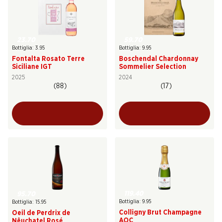
23.70
59.70
Bottiglia: 3.95
Bottiglia: 9.95
Fontalta Rosato Terre
Boschendal Chardonnay
Siciliane IGT
Sommelier Selection
2025
2024
(88)
(17)
119.40
95.70
Bottiglia: 9.95
Bottiglia: 15.95
Colligny Brut Champagne
Oeil de Perdrix de
AOC
Nêuchatel Rosé