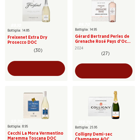
89.70
89.10
Bottiglia: 14.95
Bottiglia: 14.85
Gérard Bertrand Perles de
Freixenet Extra Dry
Grenache Rosé Pays d’Oc
Prosecco DOC
IGP
2024
(30)
(27)
53.70
155.70
Bottiglia: 8.95
Bottiglia: 25.95
Cecchi La Mora Vermentino
Colligny Demi-sec
Maremma Toscana DOC
Champagne AOC