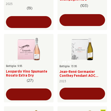
2025
(103)
(19)
59.70
83.70
Bottiglia: 9.95
Bottiglia: 13.95
Leopardo Vino Spumante
Jean-René Germanier
Rosato Extra Dry
Conthey Fendant AOC
Valais
(27)
2023