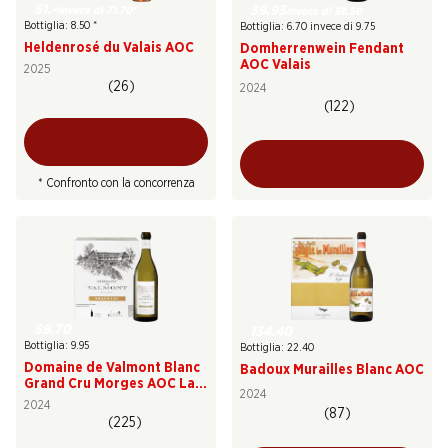
51.–
39.95
invece di 71.70
*
invece di 58.50
Bottiglia: 8.50
*
Bottiglia: 6.70 invece di 9.75
Heldenrosé du Valais AOC
Domherrenwein Fendant
AOC Valais
2025
(26)
2024
(122)
* Confronto con la concorrenza
59.70
134.40
Bottiglia: 9.95
Bottiglia: 22.40
Domaine de Valmont Blanc
Badoux Murailles Blanc AOC
Grand Cru Morges AOC La
2024
Côte
2024
(87)
(225)