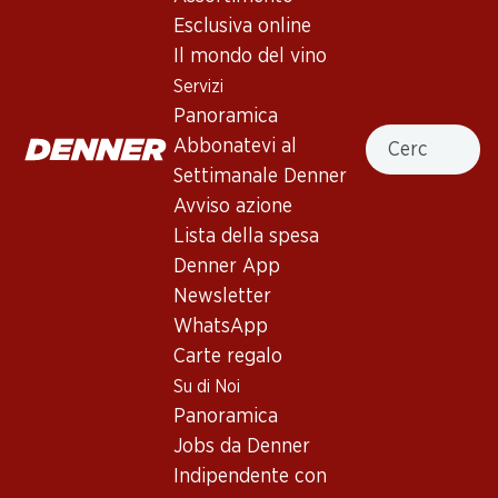
Esclusiva online
Il mondo del vino
Servizi
Panoramica
41.70
71.70
Cercare
Abbonatevi al
Bottiglia: 6.95
Bottiglia: 11.95
Œil-de-Perdrix du Valais
Carmelin Petite Arvine du
Settimanale Denner
AOC
Valais AOC
Avviso azione
2025
2025
(150)
(331)
Lista della spesa
Denner App
Newsletter
WhatsApp
Carte regalo
Su di Noi
Panoramica
36%
Jobs da Denner
34.80
41.70
invece di 65.70
Indipendente con
Bottiglia: 5.80
Bottiglia: 6.95 invece di 10.95