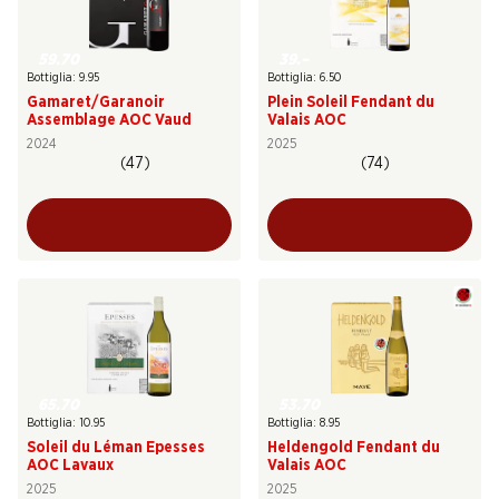
59.70
39.–
Bottiglia: 9.95
Bottiglia: 6.50
Gamaret/Garanoir
Plein Soleil Fendant du
Assemblage AOC Vaud
Valais AOC
2024
2025
(47)
(74)
65.70
53.70
Bottiglia: 10.95
Bottiglia: 8.95
Soleil du Léman Epesses
Heldengold Fendant du
AOC Lavaux
Valais AOC
2025
2025