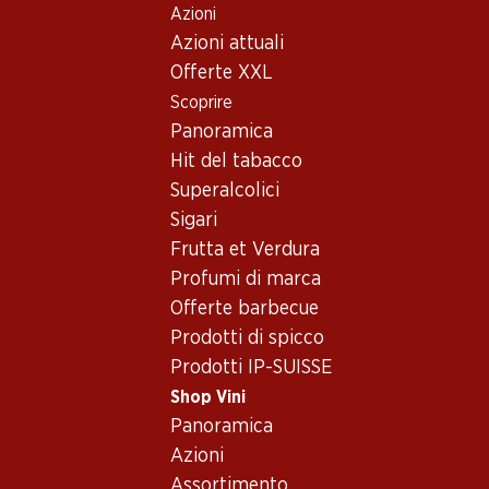
Azioni
Table Of Content
Home
Shop Vini
Vino/champagne
Vino rosso
Andare contenuto principale
Andare all'indice
Passare al menu principale
Azioni attuali
Svizzera
St. Galler Rheintal
Vino rosso_old - Svizzera,
Offerte XXL
Scoprire
St. Galler Rheintal
Svizzera
Panoramica
Hit del tabacco
Superalcolici
Sigari
30%
Frutta et Verdura
95.70
69.–
Profumi di marca
invece di 99.90
Bottiglia: 15.95
Bottiglia: 11.50 invece di 16.65
Offerte barbecue
Jean-René Germanier
Yvorne Grand Cru Terravin
Johannisberg Chamoson
AOC Chablais
Prodotti di spicco
AOC Valais
2025
2024
Prodotti IP-SUISSE
(66)
(70)
Shop Vini
Panoramica
Azioni
Assortimento