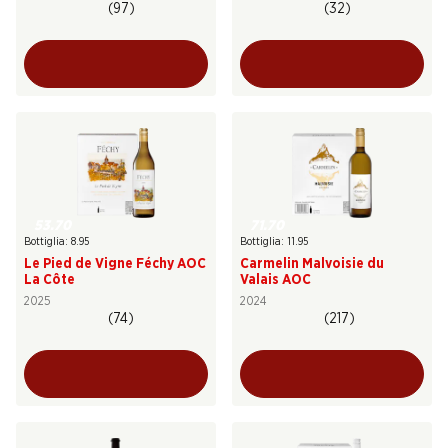
(97)
(32)
53.70
71.70
Bottiglia: 8.95
Bottiglia: 11.95
Le Pied de Vigne Féchy AOC
Carmelin Malvoisie du
La Côte
Valais AOC
2025
2024
(74)
(217)