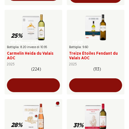
25%
49.20
57.60
invece di 65.70
Bottiglia: 8.20 invece di 10.95
Bottiglia: 9.60
Carmelin Heida du Valais
Treize Étoiles Fendant du
AOC
Valais AOC
2025
2025
(224)
(113)
28%
31%