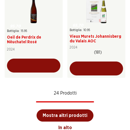
65.70
95.70
Bottiglia: 10.95
Bottiglia: 15.95
Vieux Murets Johannisberg
Oeil de Perdrix de
du Valais AOC
Nêuchatel Rosé
2024
2024
(181)
24 Prodotti
Mostra altri prodotti
In alto