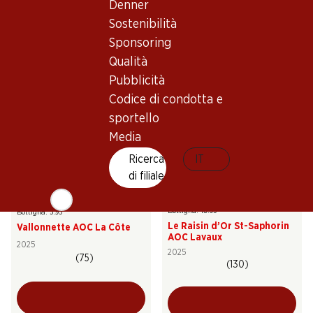
Denner
Le Moineau Dôle Blanche du
Œil-de-Perdrix Chamoson
Valais AOC
du Valais AOC
Sostenibilità
2025
2025
Sponsoring
(50)
(108)
Qualità
Pubblicità
Codice di condotta e
sportello
Media
Ricerca
IT
di filiale
65.70
35.70
Bottiglia: 10.95
Bottiglia: 5.95
Le Raisin d’Or St-Saphorin
Vallonnette AOC La Côte
AOC Lavaux
2025
2025
(75)
(130)