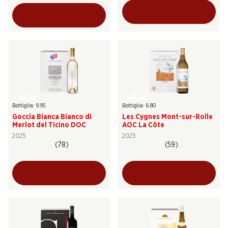
59.70
40.80
Bottiglia: 9.95
Bottiglia: 6.80
Goccia Bianca Bianco di
Les Cygnes Mont-sur-Rolle
Merlot del Ticino DOC
AOC La Côte
2025
2025
(78)
(59)