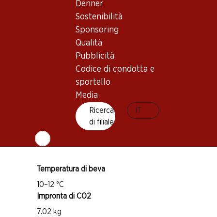
Denner
Sostenibilità
Sponsoring
Qualità
Buono a sapersi
Pubblicità
Codice di condotta e
Vitigno
sportello
Chasselas
Media
Tipo di vino
Ricerca
IT
Vino bianco
di filiale
Maturità di beva
1–3 anni
Temperatura di beva
10–12 °C
Impronta di CO2
7.02 kg