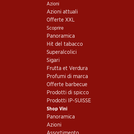
Azioni
Table Of Content
Home
Shop Vini
Vino/champagne
Vino bianco
Andare contenuto principale
Andare all'indice
Passare al menu principale
Azioni attuali
Svizzera
Vallese
Domherrenwein Fendant AOC Valais
Offerte XXL
Scoprire
Panoramica
Hit del tabacco
Superalcolici
Sigari
Frutta et Verdura
Profumi di marca
Offerte barbecue
Prodotti di spicco
Prodotti IP-SUISSE
Shop Vini
Panoramica
Fronte
Retro
Imballaggio
Azioni
Assortimento