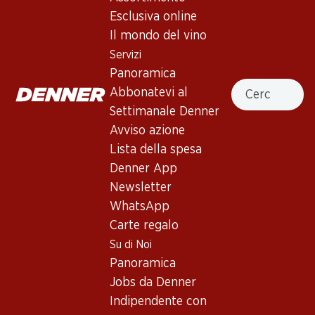
4.5
(122)
Esclusiva online
Domherrenwein Fendant AOC
Il mondo del vino
Valais
Servizi
Panoramica
Vino bianco
,
Svizzera
,
Vallese
, 2024
Cercare
Abbonatevi al
Giallo luminoso. Profumo di ananas accompagnato da note
Settimanale Denner
floreali. Corpo medio, fresco e aromatico, caratterizzato da
Avviso azione
una punta di acido carbonico.
Lista della spesa
Denner App
31%
Newsletter
WhatsApp
39.95
invece di 58.50
Carte regalo
Su di Noi
Prezzo unità: 6.70 invece di 9.75
à 6 x 75 cl
Panoramica
Jobs da Denner
Disponibile
Indipendente con