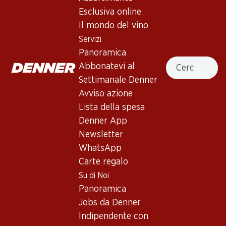
Esclusiva online
Il mondo del vino
In alto
Servizi
Panoramica
Cercare
Abbonatevi al
Settimanale Denner
Avviso azione
Newsletter
Lista della spesa
Con la newsletter di Denner si rimane sempre aggiornati. Si
Denner App
iscriva adesso!
Newsletter
WhatsApp
Indirizzo e-mail
accedere adesso
Carte regalo
Su di Noi
Panoramica
Jobs da Denner
Servizi
Filiali
Indipendente con
Panoramica
Ricerca di filiale