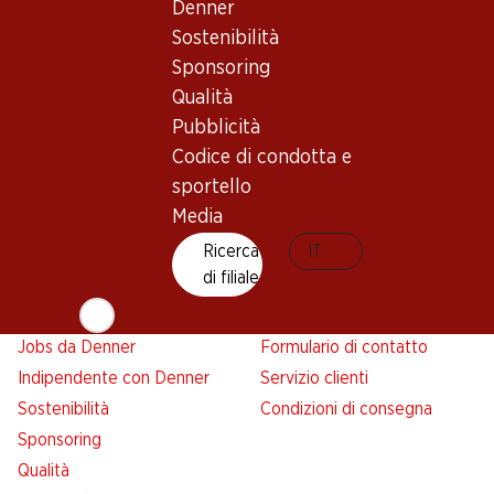
Denner
Abbonatevi al settimanale
Nuovi spazi commerciali
Sostenibilità
Denner
Sponsoring
Avviso azione
Qualità
Lista della spesa
Pubblicità
Denner App
Codice di condotta e
Newsletter
sportello
WhatsApp
Media
Carte regalo
Ricerca
IT
di filiale
Su di noi
Aiuto e contatto
Panoramica
FAQ
Jobs da Denner
Formulario di contatto
Indipendente con Denner
Servizio clienti
Sostenibilità
Condizioni di consegna
Sponsoring
Qualità