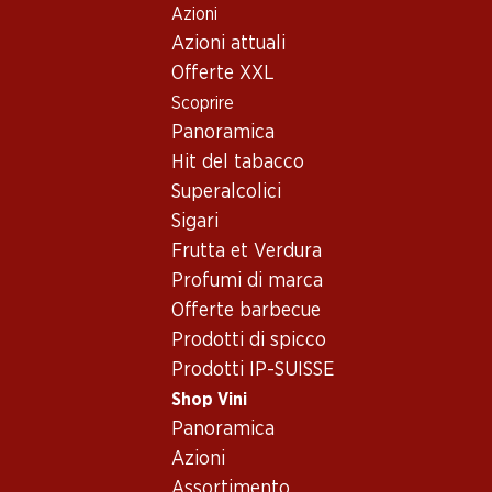
Azioni
Table Of Content
Home
Shop Vini
Vino/champagne
Vino rosso
Andare contenuto principale
Andare all'indice
Passare al menu principale
Azioni attuali
Spagna
Maiorca
Vino rosso - Spagna, Maiorca
Offerte XXL
Scoprire
Spagna
Maiorca
Vino rosso
Panoramica
Hit del tabacco
Esclusiva online!
Esclusiva online!
Superalcolici
Sigari
129.–
236.70
Frutta et Verdura
Bottiglia: 21.50
Bottiglia: 39.45
Anima Negra ÀN/2 IGP Illes
Anima Negra AN/1 Vi de la
Profumi di marca
Balears
Terra Illes Balears IGP
Offerte barbecue
2022
2021
(42)
(3)
Prodotti di spicco
Prodotti IP-SUISSE
Shop Vini
Panoramica
Azioni
Assortimento
2 Prodotti