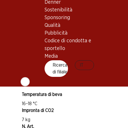
Denner
Sostenibilità
Buono a sapersi
Sponsoring
Qualità
Vitigno
Pubblicità
Callet
Codice di condotta e
Mantenegro
sportello
Tipo di vino
Media
Vino rosso
Ricerca
IT
Maturità di beva
di filiale
2–10 anni
Temperatura di beva
16–18 °C
Impronta di CO2
7 kg
N. Art.