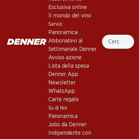
4.5
(3)
Esclusiva online
Anima Negra AN/1 Vi de la Terra
Il mondo del vino
Illes Balears IGP
Servizi
Panoramica
Vino rosso
,
Spagna
,
Maiorca
, 2021
Cercare
Abbonatevi al
Granato scuro. Aromi complessi e intensi di prugne mature,
Settimanale Denner
ciliegie, vaniglia e note tostate. Complesso al palato, pieno,
Avviso azione
con tannini setosi e un finale incredibilmente lungo.
Lista della spesa
Denner App
236.70
Newsletter
WhatsApp
Prezzo unità: 39.45
Carte regalo
à 6 x 75 cl
Su di Noi
Disponibile
Panoramica
Jobs da Denner
Indipendente con