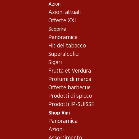
Azioni
Table Of Content
Home
Shop Vini
Vino/champagne
Vino rosso
Andare contenuto principale
Andare all'indice
Passare al menu principale
Azioni attuali
Spagna
Maiorca
Anima Negra AN/1 Vi de la Terra Illes Balears IGP
Offerte XXL
Scoprire
Esclusiva online!
Panoramica
Hit del tabacco
Superalcolici
Sigari
Frutta et Verdura
Profumi di marca
Offerte barbecue
Prodotti di spicco
Prodotti IP-SUISSE
Shop Vini
Panoramica
Fronte
Retro
Imballaggio
Azioni
Assortimento