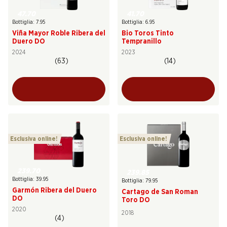
47.70
41.70
Bottiglia: 7.95
Bottiglia: 6.95
Viña Mayor Roble Ribera del
Bio Toros Tinto
Duero DO
Tempranillo
2024
2023
(63)
(14)
Esclusiva online!
Esclusiva online!
239.70
239.85
Bottiglia: 39.95
Bottiglia: 79.95
Garmón Ribera del Duero
Cartago de San Roman
DO
Toro DO
2020
2018
(4)