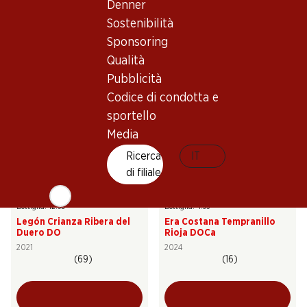
Denner
Anima Negra ÀN/2 IGP Illes
Hacienda Monasterio D.O.
Balears
Ribera del Duero
Sostenibilità
2022
2021
Sponsoring
(42)
(8)
Qualità
Pubblicità
Codice di condotta e
sportello
Media
Ricerca
IT
di filiale
75.–
29.70
Bottiglia: 12.50
Bottiglia: 4.95
Legón Crianza Ribera del
Era Costana Tempranillo
Duero DO
Rioja DOCa
2021
2024
(69)
(16)