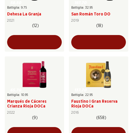
58.50
197.70
Bottiglia: 9.75
Bottiglia: 32.95
Dehesa La Granja
San Román Toro DO
2021
2019
(12)
(18)
65.70
137.70
Bottiglia: 10.95
Bottiglia: 22.95
Marqués de Cáceres
Faustino I Gran Reserva
Crianza Rioja DOCa
Rioja DOCa
2022
2016
(9)
(658)