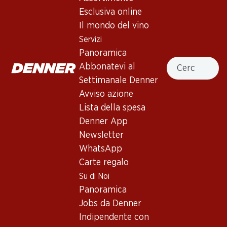
Esclusiva online
Il mondo del vino
Servizi
40%
Panoramica
76.80
53.70
invece di 89.70
Cercare
Abbonatevi al
Bottiglia: 12.80
Bottiglia: 8.95 invece di 14.95
Los Condes Gran Reserva
Viña Mayor Crianza Ribera
Settimanale Denner
Catalunya DO
del Duero DO
Avviso azione
2019
2022
(402)
(29)
Lista della spesa
Denner App
Newsletter
WhatsApp
Carte regalo
Su di Noi
Esclusiva online!
Esclusiva online!
Panoramica
Jobs da Denner
129.–
267.–
Indipendente con
Bottiglia: 21.50
Bottiglia: 44.50