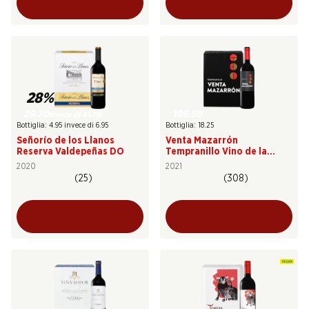
28%
29.70
109.50
invece di 41.70
Bottiglia: 4.95 invece di 6.95
Bottiglia: 18.25
Señorío de los Llanos
Venta Mazarrón
Reserva Valdepeñas DO
Tempranillo Vino de la
Tierra de Castilla y León
2020
2021
(25)
(308)