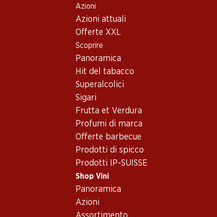
Azioni
Table Of Content
Home
Shop Vini
Vino/champagne
Vino rosso
Andare contenuto principale
Andare all'indice
Passare al menu principale
Azioni attuali
Spagna
Vino rosso – Proveniente da
Offerte XXL
Scoprire
Spagna
Spagna
Vino rosso
Panoramica
Hit del tabacco
Superalcolici
Esclusiva online!
Esclusiva online!
Sigari
Frutta et Verdura
236.70
Profumi di marca
257.70
Bottiglia: 39.45
Bottiglia: 42.95
Offerte barbecue
Mauro Vino de la Tierra de
Aalto DO Ribera del Duero
Castilla y León
Prodotti di spicco
2023
2021
Prodotti IP-SUISSE
(13)
(27)
Shop Vini
Panoramica
Azioni
Assortimento