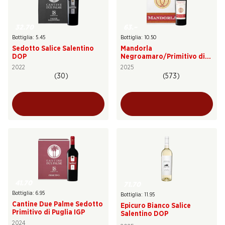
32.70
63.–
Bottiglia: 5.45
Bottiglia: 10.50
Sedotto Salice Salentino
Mandorla
DOP
Negroamaro/Primitivo di
Puglia IGT
2022
2025
(30)
(573)
41.70
71.70
Bottiglia: 6.95
Bottiglia: 11.95
Cantine Due Palme Sedotto
Epicuro Bianco Salice
Primitivo di Puglia IGP
Salentino DOP
2024