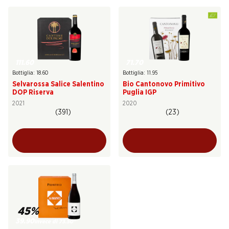
111.60
71.70
Bottiglia: 18.60
Bottiglia: 11.95
Selvarossa Salice Salentino
Bio Cantonovo Primitivo
DOP Riserva
Puglia IGP
2021
2020
(391)
(23)
45%
39.90
invece di 73.50
*