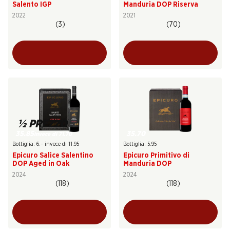
Salento IGP
Manduria DOP Riserva
2022
2021
(3)
(70)
½ PREZZO
35.85
35.70
invece di 71.70
Bottiglia: 6.– invece di 11.95
Bottiglia: 5.95
Epicuro Salice Salentino
Epicuro Primitivo di
DOP Aged in Oak
Manduria DOP
2024
2024
(118)
(118)