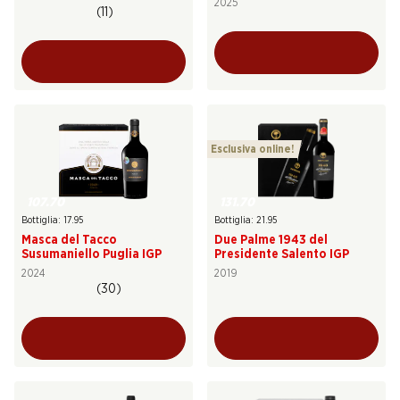
2025
(11)
Esclusiva online!
107.70
131.70
Bottiglia: 17.95
Bottiglia: 21.95
Masca del Tacco
Due Palme 1943 del
Susumaniello Puglia IGP
Presidente Salento IGP
2024
2019
(30)