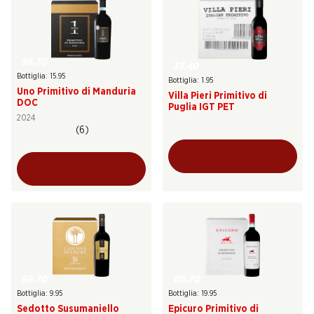
95.70
23.40
Bottiglia: 15.95
Bottiglia: 1.95
Uno Primitivo di Manduria
Villa Pieri Primitivo di
DOC
Puglia IGT PET
2024
(6)
59.70
119.70
Bottiglia: 9.95
Bottiglia: 19.95
Sedotto Susumaniello
Epicuro Primitivo di