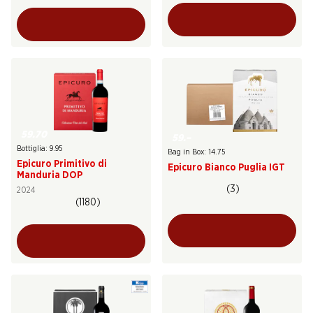
59.70
59.–
Bottiglia: 9.95
Bag in Box: 14.75
Epicuro Primitivo di
Epicuro Bianco Puglia IGT
Manduria DOP
(3)
2024
(1180)