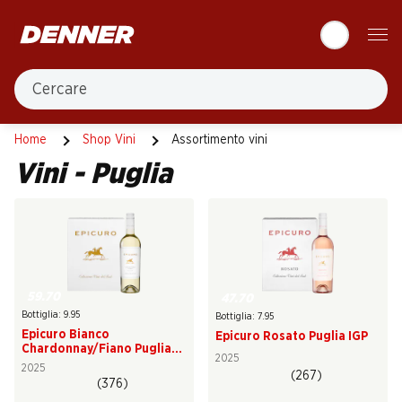
Table Of Content
Andare contenuto principale
Andare all'indice
Passare al menu principale
Cercare
Puglia
Home
Shop Vini
Assortimento vini
Vini - Puglia
59.70
47.70
Bottiglia: 9.95
Bottiglia: 7.95
Epicuro Bianco
Epicuro Rosato Puglia IGP
Chardonnay/Fiano Puglia
2025
IGP
2025
(267)
(376)