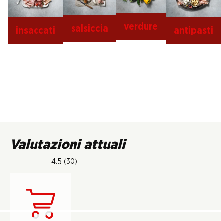
verdure
salsiccia
insaccati
antipasti
Valutazioni attuali
4.5
(30)