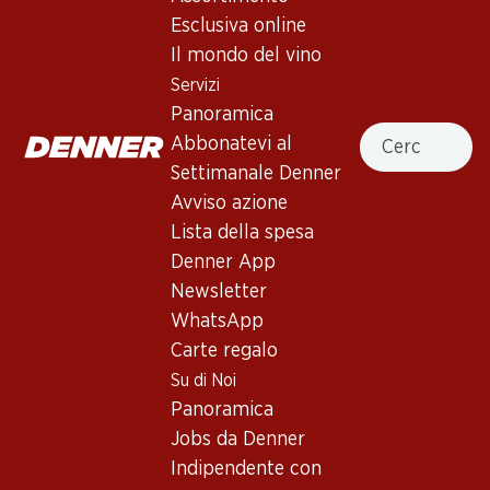
Epicuro Primitivo di Manduria
Esclusiva online
DOP
Il mondo del vino
Servizi
Vino rosso
,
Italia
,
Puglia
, 2024
Panoramica
Cercare
Rosso rubino carico con riflessi viola. Naso di prugne e
Abbonatevi al
ciliegie, con una nota di vaniglia. Palato fruttato, con tannini
Settimanale Denner
morbidi e ben integrati.
Avviso azione
Lista della spesa
35.70
Denner App
Newsletter
Prezzo unità: 5.95
WhatsApp
à 6 x 37.5 cl
Carte regalo
Bottiglia piccola : 37.5 cl
Su di Noi
Disponibile
Panoramica
Jobs da Denner
Indipendente con