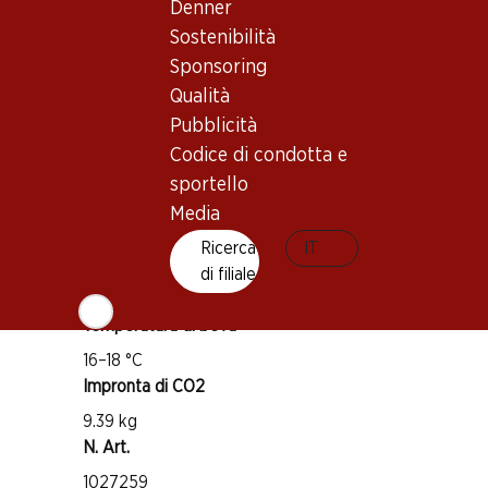
Denner
Sostenibilità
Buono a sapersi
Sponsoring
Qualità
Vitigno
Pubblicità
Primitivo
Codice di condotta e
Tipo di vino
sportello
Vino rosso
Media
Maturità di beva
Ricerca
IT
1–3 anni
di filiale
Temperatura di beva
16–18 °C
Impronta di CO2
9.39 kg
N. Art.
1027259