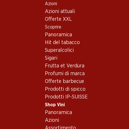
Azioni
Table Of Content
Home
Shop Vini
Vino/champagne
Vino rosso
Andare contenuto principale
Andare all'indice
Passare al menu principale
Azioni attuali
Italia
Puglia
Epicuro Primitivo di Manduria DOP
Offerte XXL
Scoprire
Panoramica
Hit del tabacco
Superalcolici
Sigari
Frutta et Verdura
Profumi di marca
Offerte barbecue
Prodotti di spicco
Prodotti IP-SUISSE
Shop Vini
Fronte
Retro
Imballaggio
Panoramica
Azioni
4.5
(118)
Assortimento