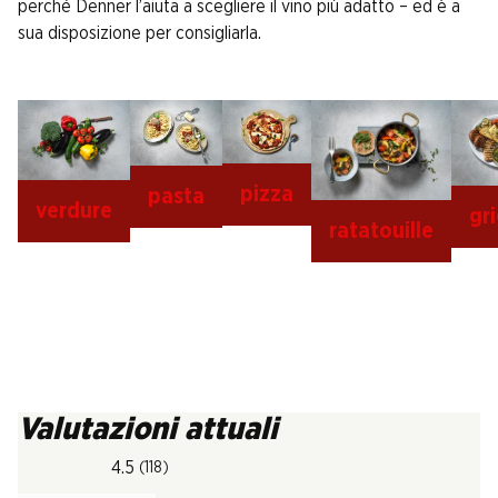
perché Denner l’aiuta a scegliere il vino più adatto – ed è a
sua disposizione per consigliarla.
pizza
pasta
verdure
gri
ratatouille
Valutazioni attuali
4.5
(118)