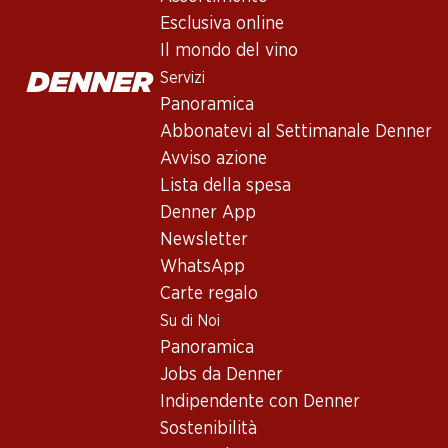
Epicuro Primitivo di Manduria D
Esclusiva online
Vino rosso
,
Italia
,
Puglia
, 2024
Il mondo del vino
Rosso rubino intenso con riflessi viola. Al naso profumo di prugn
Servizi
Panoramica
Abbonatevi al Settimanale Denner
59.70
Avviso azione
Prezzo unità: 9.95
Lista della spesa
à 6 x 75 cl
Denner App
Disponibile
Newsletter
WhatsApp
Carte regalo
Su di Noi
Panoramica
Buono a sapersi
Jobs da Denner
Indipendente con Denner
Vitigno
Sostenibilità