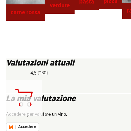
pizza
pasta
verdure
r
carne rossa
Valutazioni attuali
4.5
(1180)
La mia valutazione
Carica...
Accedere per valutare un vino.
Accedere