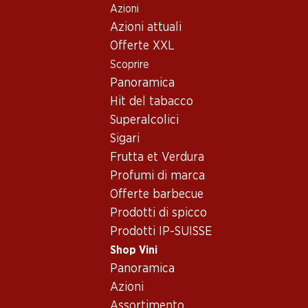
Azioni
Table Of Content
Home
Shop Vini
Vino/champagne
Vino rosso
Andare contenuto principale
Andare all'indice
Passare al menu principale
Azioni attuali
Offerte XXL
Scoprire
Panoramica
Hit del tabacco
Superalcolici
Sigari
Frutta et Verdura
Profumi di marca
Offerte barbecue
Prodotti di spicco
Prodotti IP-SUISSE
Shop Vini
Panoramica
4.5
(1180)
Azioni
Assortimento