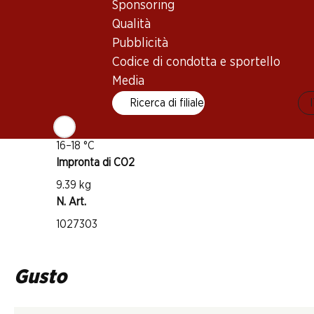
Sponsoring
Primitivo
Tipo di vino
Qualità
Pubblicità
Vino rosso
Codice di condotta e sportello
Maturità di beva
Media
1–5 anni
Ricerca di filiale
Temperatura di beva
16–18 °C
Impronta di CO2
9.39 kg
N. Art.
1027303
Gusto