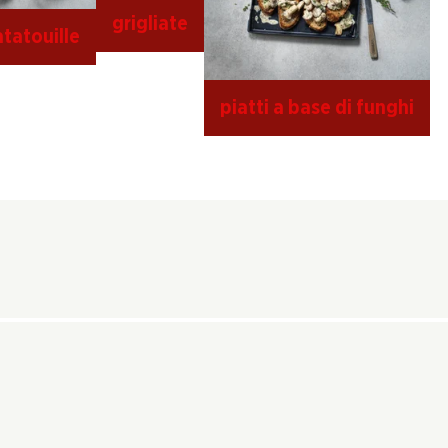
grigliate
atatouille
piatti a base di funghi