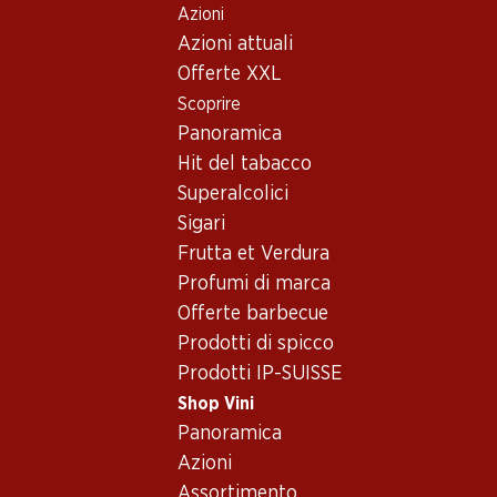
Azioni
Table Of Content
Home
Shop Vini
Assortimento vini
Andare contenuto principale
Andare all'indice
Passare al menu principale
Azioni attuali
Syrah
Offerte XXL
Scoprire
Syrah
Panoramica
Esclusiva online!
Hit del tabacco
Superalcolici
21.–
236.70
119.70
Sigari
Bottiglia: 3.50
Bottiglia: 39.45
Bottiglia: 19.95
Frutta et Verdura
Verger du Soleil
Mauro Vino de la
Barbanera Gi
Syrah Rosé Pays
Tierra de Castilla y
80° Annivers
Profumi di marca
d’Oc IGP
León
Rosso Toscan
2025
2021
2022
Offerte barbecue
(92)
(27)
Prodotti di spicco
Prodotti IP-SUISSE
Shop Vini
Panoramica
Azioni
Assortimento