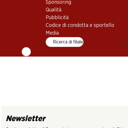
Sponsoring
Minervois AO
Pays d’Oc IGP
2024
(94)
2024
Qualità
Pubblicità
Codice di condotta e sportello
Media
Ricerca di filiale
Newsletter