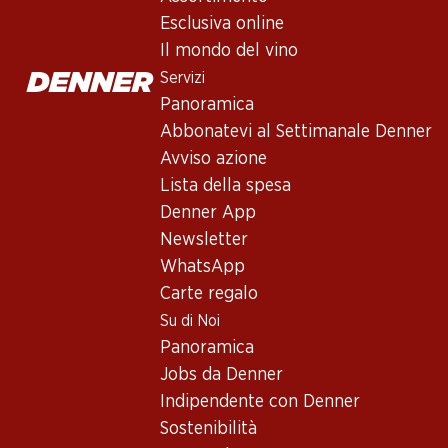
Esclusiva online
Il mondo del vino
71.70
59.70
59.70
Bottiglia: 11.95
Bottiglia: 9.95
Servizi
Bottiglia: 9.95
Vache d’Automne
Gérard Bertrand
Cicadetta Re
Panoramica
Cabernet/Syrah
Narbo Martius
Sud Méd Rosé
Pays d’Oc IGP
Réserve Coteaux de
Abbonatevi al Settimanale Denner
2024
2021
Narbonne IGP
2025
(84)
(8)
Avviso azione
Lista della spesa
Denner App
Newsletter
WhatsApp
Carte regalo
Su di Noi
Panoramica
Jobs da Denner
53.70
41.70
14.70
Indipendente con Denner
Bottiglia: 8.95
Bottiglia: 6.95
Bottiglia: 2.45
Sostenibilità
Château Rem
Hardys Stamp
JP. Chenet
Grande Réser
Cabernet/Shiraz
Cabernet/Syrah