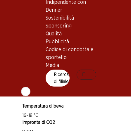
Indipendente con
Denner
Buono a sapersi
Sostenibilità
Sponsoring
Vitigno
Qualità
Syrah
Pubblicità
Castelão
Codice di condotta e
sportello
Aragonês (Tempranillo)
Tipo di vino
Media
Vino rosso
Ricerca
IT
Maturità di beva
di filiale
1–3 anni
Temperatura di beva
16–18 °C
Impronta di CO2