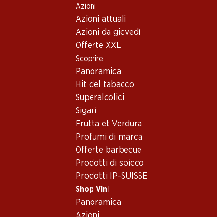
Azioni
Table Of Content
Home
Shop Vini
Vino/champagne
Vino rosso
Andare contenuto principale
Andare all'indice
Passare al menu principale
Azioni attuali
Portogallo
Setúbal
JP Azeitão Tinto Vinho Regional Península de Setúbal
Azioni da giovedì
Offerte XXL
Scoprire
Panoramica
Hit del tabacco
Superalcolici
Sigari
Frutta et Verdura
Profumi di marca
Offerte barbecue
Prodotti di spicco
Prodotti IP-SUISSE
Shop Vini
Fronte
Retro
Imballaggio
Panoramica
Azioni