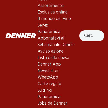
4.0
(35)
Assortimento
JP Azeitão Tinto Vinho Regional
Esclusiva online
Península de Setúbal
Il mondo del vino
Servizi
Vino rosso
,
Portogallo
,
Setúbal
, 2025
Panoramica
Cercare
Rosso brillante. Aromi fruttati eleganti di bacche di bosco,
Abbonatevi al
fragole e amarene. Corpo pieno con tannini morbidi e lungo
Settimanale Denner
retrogusto.
Avviso azione
Lista della spesa
41.70
Denner App
Newsletter
Prezzo unità: 6.95
WhatsApp
à 6 x 75 cl
Carte regalo
Disponibile
Su di Noi
Panoramica
Jobs da Denner