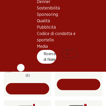
Denner
(11)
Sostenibilità
Sponsoring
Qualità
Pubblicità
Codice di condotta e
sportello
Media
95.70
Ricerca
IT
23.40
Bottiglia: 15.95
Bottiglia: 1.95
di filiale
Uno Primitivo di Manduria
Villa Pieri Primitivo di
DOC
Puglia IGT PET
2024
(6)