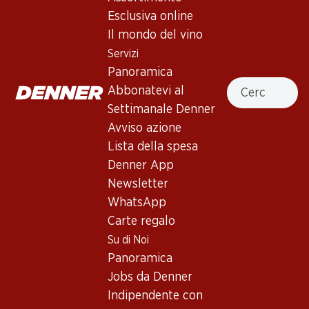
Esclusiva online
Il mondo del vino
63.–
167.70
Bottiglia: 10.50
Bottiglia: 27.95
Servizi
Mandorla
Edizione Cinque Autoctoni
Panoramica
Negroamaro/Primitivo di
Vino da Tavola
Cercare
Puglia IGT
Abbonatevi al
2025
(133)
(573)
Settimanale Denner
Avviso azione
Lista della spesa
Denner App
Newsletter
WhatsApp
Esclusiva online!
Carte regalo
Su di Noi
41.70
131.70
Panoramica
Bottiglia: 6.95
Bottiglia: 21.95
Jobs da Denner
Cantine Due Palme Sedotto
Due Palme 1943 del
Primitivo di Puglia IGP
Presidente Salento IGP
Indipendente con
2024
2019