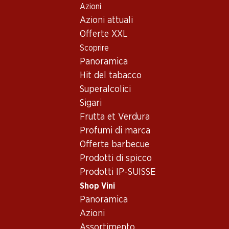
Azioni
Table Of Content
Home
Shop Vini
Assortimento vini
Andare contenuto principale
Andare all'indice
Passare al menu principale
Azioni attuali
Vini
Offerte XXL
Scoprire
Primitivo
Panoramica
Hit del tabacco
Superalcolici
59.70
47.70
Sigari
Bottiglia: 9.95
Bottiglia: 7.95
Frutta et Verdura
Epicuro Primitivo di
Epicuro Rosato Puglia IGP
Manduria DOP
Profumi di marca
2025
2024
(267)
Offerte barbecue
(1180)
Prodotti di spicco
Prodotti IP-SUISSE
Shop Vini
Panoramica
Azioni
Assortimento