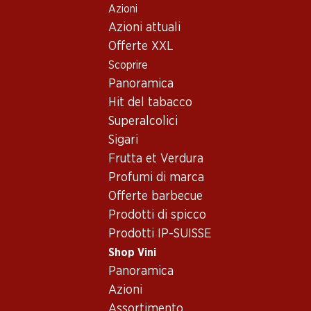
Azioni
Table Of Content
Home
Shop Vini
Vino/champagne
Vino rosso
Andare contenuto principale
Andare all'indice
Passare al menu principale
Azioni attuali
Italia
Puglia
Uno Primitivo di Manduria DOC
Offerte XXL
Scoprire
Panoramica
Hit del tabacco
Superalcolici
Sigari
Frutta et Verdura
Profumi di marca
Offerte barbecue
Prodotti di spicco
Prodotti IP-SUISSE
Shop Vini
Fronte
Retro
Imballaggio
Panoramica
Azioni
4.0
(6)
Assortimento