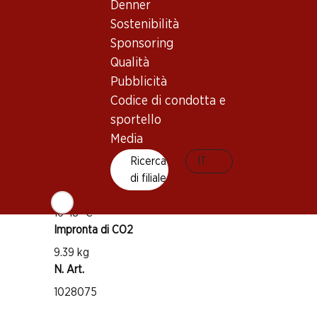
Denner
Buono a sapersi
Sostenibilità
Sponsoring
Vitigno
Qualità
Primitivo
Pubblicità
Tipo di vino
Codice di condotta e
Vino rosso
sportello
Maturità di beva
Media
1–5 anni
Ricerca
IT
di filiale
Temperatura di beva
16–18 °C
Impronta di CO2
9.39 kg
N. Art.
1028075