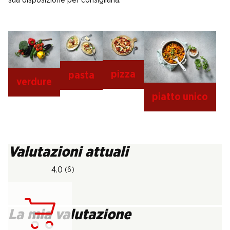
sua disposizione per consigliarla.
pizza
pasta
verdure
piatto unico
Valutazioni attuali
4.0
(6)
La mia valutazione