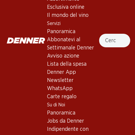
Uno Primitivo di Manduria DOC
Esclusiva online
Il mondo del vino
Vino rosso
,
Italia
,
Puglia
, 2024
Servizi
Rosso rubino carico e brillante. Ciliegie mature rosse e nere,
Panoramica
Cercare
un po' di cocco e cioccolato deliziano il naso. Al palato si
Abbonatevi al
presenta pieno, rotondo e armonico, con tannini vellutati e
Settimanale Denner
retrogusto lungo.
Avviso azione
Lista della spesa
95.70
Denner App
Newsletter
Prezzo unità: 15.95
à 6 x 75 cl
WhatsApp
Carte regalo
Disponibile
Su di Noi
Panoramica
Jobs da Denner
Indipendente con