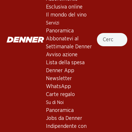
Esclusiva online
75.–
59.70
Il mondo del vino
Bottiglia: 12.50
Bottiglia: 9.95
Château Bonnet Réserve
Servizi
Goccia Bianca Bianco di
Bordeaux AOC
Merlot del Ticino DOC
Panoramica
2019
2025
Cercare
Abbonatevi al
(258)
(78)
Settimanale Denner
Avviso azione
Lista della spesa
Denner App
Newsletter
WhatsApp
Carte regalo
Su di Noi
47.70
58.80
Bottiglia: 7.95
Bottiglia: 9.80
Panoramica
Vinum Vitae Est Cannonau
Concha y Toro Casillero del
Jobs da Denner
di Sardegna DOC
Diablo Cabernet Sauvignon
Reserva
2024
2023
Indipendente con
(19)
(19)