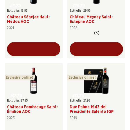
83.70
179.70
Bottiglia: 13.95
Bottiglia: 29.95
Château Sénéjac Haut-
Château Meyney Saint-
Médoc AOC
Estèphe AOC
2021
2022
(3)
Esclusiva online!
Esclusiva online!
167.70
131.70
Bottiglia: 27.95
Bottiglia: 21.95
Château Fombrauge Saint-
Due Palme 1943 del
Émilion AOC
Presidente Salento IGP
2023
2019