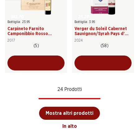
143.70
23.70
Bottiglia: 23.95
Bottiglia: 3.95
Carpineto Farnito
Verger du Soleil Cabernet
Camponibbio Rosso
Sauvignon/Syrah Pays d’Oc
Toscana IGT
IGP
2017
2024
(5)
(58)
24 Prodotti
Mostra altri prodotti
In alto