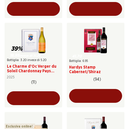
39%
18.95
invece di 31.20
41.70
Bottiglia: 3.20 invece di 5.20
Bottiglia: 6.95
Le Charme d’Oc Verger du
Hardys Stamp
Soleil Chardonnay Pays
Cabernet/Shiraz
d’Oc IGP
2025
(94)
(11)
Esclusiva online!