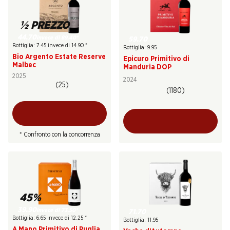
½ PREZZO
44.70
invece di 89.40
*
59.70
Bottiglia: 7.45 invece di 14.90
*
Bottiglia: 9.95
Bio Argento Estate Reserve
Epicuro Primitivo di
Malbec
Manduria DOP
2025
2024
(25)
(1180)
* Confronto con la concorrenza
45%
39.90
invece di 73.50
*
71.70
Bottiglia: 6.65 invece di 12.25
*
Bottiglia: 11.95
A Mano Primitivo di Puglia