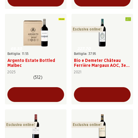
Esclusiva online!
69.30
227.70
Bottiglia: 11.55
Bottiglia: 37.95
Argento Estate Bottled
Bio e Demeter Château
Malbec
Ferrière Margaux AOC, 3e
Cru Classé
2025
2021
(512)
Esclusiva online!
Esclusiva online!