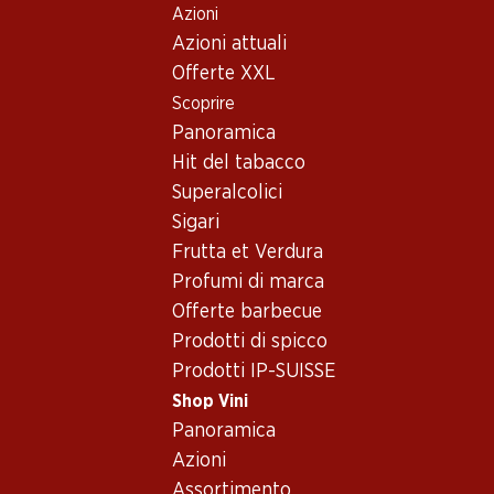
Azioni
Table Of Content
Home
Shop Vini
Assortimento vini
Andare contenuto principale
Andare all'indice
Passare al menu principale
Azioni attuali
Vini
Offerte XXL
Scoprire
ratatouille
Panoramica
Hit del tabacco
Superalcolici
35.70
101.70
Sigari
Bottiglia: 5.95
Bottiglia: 16.95
Frutta et Verdura
Vallonnette AOC La Côte
«C» Chablis AOC
2025
2024
Profumi di marca
(75)
(22)
Offerte barbecue
Prodotti di spicco
Prodotti IP-SUISSE
Shop Vini
Panoramica
Azioni
Assortimento