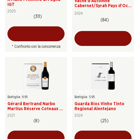
Vache d’Automne
IGT
Cabernet/Syrah Pays d’Oc
IGP
2025
2024
(311)
(84)
* Confronto con la concorrenza
59.70
35.70
Bottiglia: 9.95
Bottiglia: 5.95
Gérard Bertrand Narbo
Guarda Rios Vinho Tinto
Martius Réserve Coteaux de
Regional Alentejano
Narbonne IGP
2021
2024
(8)
(25)