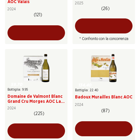
AOC Valais
2025
(26)
2024
(121)
* Confronto con la concorrenza
59.70
134.40
Bottiglia: 9.95
Bottiglia: 22.40
Domaine de Valmont Blanc
Badoux Murailles Blanc AOC
Grand Cru Morges AOC La
2024
Côte
2024
(87)
(225)