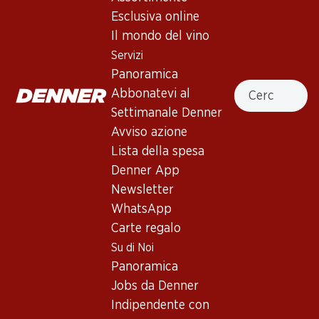
Esclusiva online
Il mondo del vino
41.70
71.70
Bottiglia: 6.95
Bottiglia: 11.95
Servizi
Œil-de-Perdrix du Valais
Carmelin Petite Arvine du
Panoramica
AOC
Valais AOC
Cercare
Abbonatevi al
2025
2025
(150)
(331)
Settimanale Denner
Avviso azione
Lista della spesa
Denner App
Newsletter
WhatsApp
Carte regalo
Su di Noi
34.80
35.70
Panoramica
Bottiglia: 5.80
Bottiglia: 5.95
Jobs da Denner
Le Moineau Dôle Blanche du
Vallonnette AOC La Côte
Valais AOC
Indipendente con
2025
2025