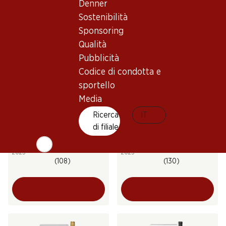
(75)
Denner
(50)
Sostenibilità
Sponsoring
Qualità
Pubblicità
Codice di condotta e
sportello
Media
36%
41.70
Ricerca
65.70
IT
invece di 65.70
Bottiglia: 6.95 invece di 10.95
Bottiglia: 10.95
di filiale
Œil-de-Perdrix Chamoson
Le Raisin d’Or St-Saphorin
du Valais AOC
AOC Lavaux
2025
2025
(108)
(130)