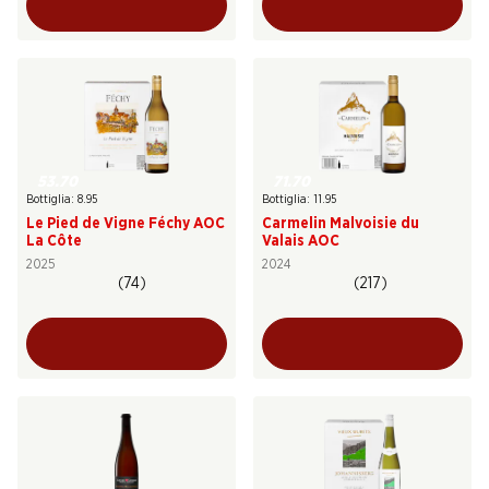
53.70
71.70
Bottiglia: 8.95
Bottiglia: 11.95
Le Pied de Vigne Féchy AOC
Carmelin Malvoisie du
La Côte
Valais AOC
2025
2024
(74)
(217)