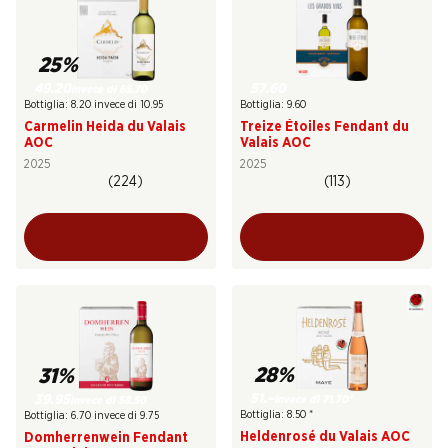
25%
49.20
57.60
invece di 65.70
Bottiglia: 8.20 invece di 10.95
Bottiglia: 9.60
Carmelin Heida du Valais
Treize Étoiles Fendant du
AOC
Valais AOC
2025
2025
(224)
(113)
28%
31%
51.–
39.95
invece di 71.70
*
invece di 58.50
Bottiglia: 8.50
*
Bottiglia: 6.70 invece di 9.75
Heldenrosé du Valais AOC
Domherrenwein Fendant