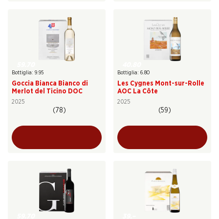
59.70
40.80
Bottiglia: 9.95
Bottiglia: 6.80
Goccia Bianca Bianco di
Les Cygnes Mont-sur-Rolle
Merlot del Ticino DOC
AOC La Côte
2025
2025
(78)
(59)
59.70
39.–