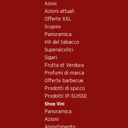
Azioni
Table Of Content
Home
Shop Vini
Assortimento vini
Andare contenuto principale
Andare all'indice
Passare al menu principale
Azioni attuali
Svizzera - Lavaux - Vaud
Offerte XXL
Scoprire
Svizzera
Panoramica
Hit del tabacco
30%
Superalcolici
95.70
69.–
invece di 99.90
Sigari
Bottiglia: 15.95
Bottiglia: 11.50 invece di 16.65
Frutta et Verdura
Jean-René Germanier
Yvorne Grand Cru Terravin
Johannisberg Chamoson
AOC Chablais
Profumi di marca
AOC Valais
2025
2024
Offerte barbecue
(66)
(69)
Prodotti di spicco
Prodotti IP-SUISSE
Shop Vini
Panoramica
Azioni
Assortimento