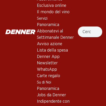
4.5
(8)
Esclusiva online
Jean-René Germanier Côto Dôle
Il mondo del vino
du Valais AOC
Servizi
Panoramica
Vino rosso
,
Svizzera
,
Vallese
, 2023
Cercare
Abbonatevi al
Rosso rubino con riflessi violacei. Al naso elegante profumo
Settimanale Denner
di ciliegie mature, fragole e frutti di bosco. Pieno al palato,
Avviso azione
con tannini morbidi e setosi e retrogusto lungo e persistente.
Lista della spesa
Denner App
77.70
Newsletter
WhatsApp
Prezzo unità: 12.95
Carte regalo
à 6 x 75 cl
Su di Noi
Disponibile
Panoramica
Jobs da Denner
Indipendente con