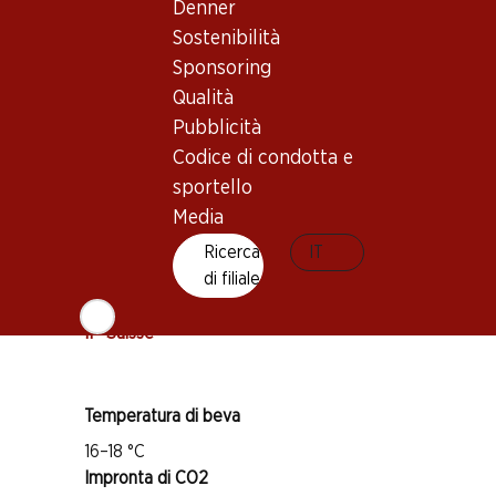
Denner
Sostenibilità
Buono a sapersi
Sponsoring
Qualità
Vitigno
Pubblicità
Pinot Noir
Codice di condotta e
Gamay
sportello
Tipo di vino
Media
Vino rosso
Ricerca
IT
Maturità di beva
di filiale
1–5 anni
IP-Suisse
Temperatura di beva
16–18 °C
Impronta di CO2