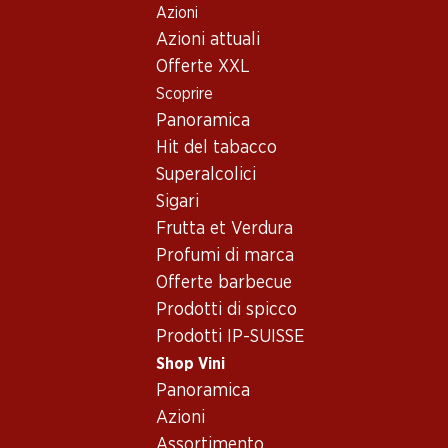
Azioni
Table Of Content
Home
Shop Vini
Vino/champagne
Vino rosso
Andare contenuto principale
Andare all'indice
Passare al menu principale
Azioni attuali
Svizzera
Vallese
Jean-René Germanier Côto Dôle du Valais AOC
Offerte XXL
Scoprire
Panoramica
Hit del tabacco
Superalcolici
Sigari
Frutta et Verdura
Profumi di marca
Offerte barbecue
Prodotti di spicco
Prodotti IP-SUISSE
Shop Vini
Panoramica
Fronte
Retro
Imballaggio
Azioni
Assortimento