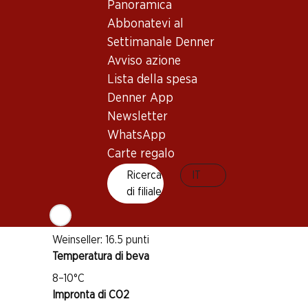
Panoramica
Abbonatevi al
Buono a sapersi
Settimanale Denner
Avviso azione
Lista della spesa
Vitigno
Denner App
Diversi vitigni
Newsletter
Tipo di vino
WhatsApp
Vino rosé
Carte regalo
Maturità di beva
Ricerca
IT
1–3 anni
di filiale
Riconoscimenti
Weinseller: 16.5 punti
Temperatura di beva
8–10°C
Impronta di CO2