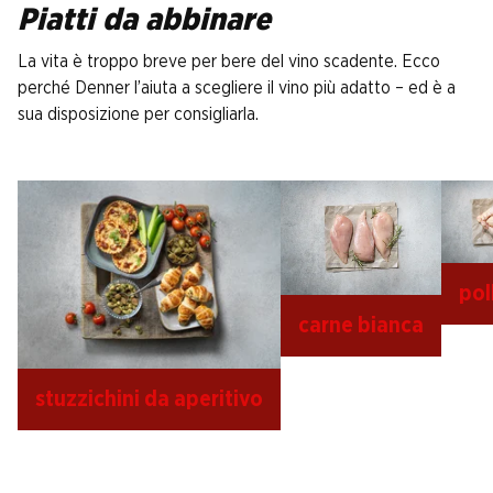
Piatti da abbinare
La vita è troppo breve per bere del vino scadente. Ecco
perché Denner l’aiuta a scegliere il vino più adatto – ed è a
sua disposizione per consigliarla.
po
carne bianca
stuzzichini da aperitivo