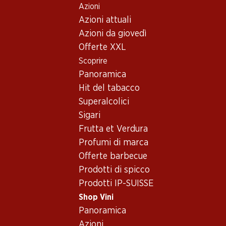
Azioni
Table Of Content
Home
Shop Vini
Vino/champagne
Vino rosé
Andare contenuto principale
Andare all'indice
Passare al menu principale
Azioni attuali
Svizzera
Vaud
Badoux Murailles Rosé AOC
Azioni da giovedì
Offerte XXL
Scoprire
Panoramica
Hit del tabacco
Superalcolici
Sigari
Frutta et Verdura
Profumi di marca
Offerte barbecue
Prodotti di spicco
Prodotti IP-SUISSE
Fronte
Retro
Imballaggio
Shop Vini
Panoramica
5.0
(17)
Azioni