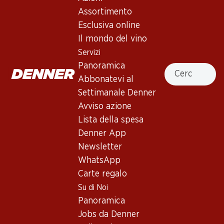
In alto
Assortimento
Esclusiva online
Il mondo del vino
Servizi
Panoramica
Cercare
Newsletter
Abbonatevi al
Con la newsletter di Denner si rimane sempre aggiornati. Si
Settimanale Denner
iscriva adesso!
Avviso azione
Lista della spesa
Indirizzo e-mail
accedere adesso
Denner App
Newsletter
WhatsApp
Carte regalo
Servizi
Filiali
Su di Noi
Panoramica
Ricerca di filiale
Panoramica
Abbonatevi al settimanale
Nuovi spazi commerciali
Denner
Jobs da Denner