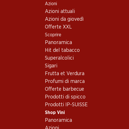
Azioni
Table Of Content
Home
Shop Vini
Assortimento vini
Andare contenuto principale
Andare all'indice
Passare al menu principale
Azioni attuali
Spagna - Penedès
Azioni da giovedì
Offerte XXL
Spagna
Penedès
Scoprire
Panoramica
Hit del tabacco
53.70
Superalcolici
Bottiglia: 8.95
Sigari
Freixenet 0.0%
(4)
Frutta et Verdura
Profumi di marca
Offerte barbecue
Prodotti di spicco
Prodotti IP-SUISSE
Shop Vini
1 Prodotti
Panoramica
Azioni