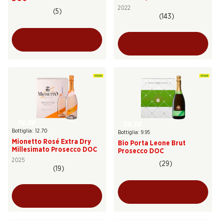
Superiore
2022
(5)
(143)
76.20
59.70
Bottiglia: 12.70
Bottiglia: 9.95
Mionetto Rosé Extra Dry
Bio Porta Leone Brut
Millesimato Prosecco DOC
Prosecco DOC
2025
(29)
(19)