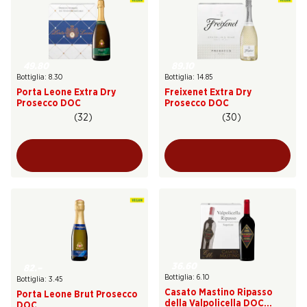
49.80
89.10
Bottiglia: 8.30
Bottiglia: 14.85
Porta Leone Extra Dry
Freixenet Extra Dry
Prosecco DOC
Prosecco DOC
(32)
(30)
36.60
82.–
Bottiglia: 6.10
Bottiglia: 3.45
Casato Mastino Ripasso
Porta Leone Brut Prosecco
della Valpolicella DOC
DOC