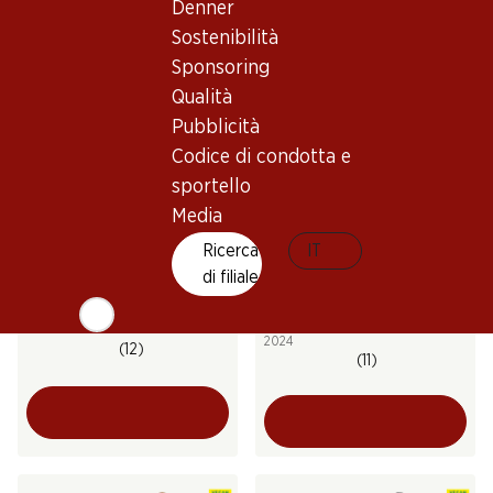
2022
Denner
(463)
(34)
Sostenibilità
Sponsoring
Qualità
Pubblicità
Codice di condotta e
sportello
Media
Ricerca
IT
58.50
26.70
di filiale
Bottiglia: 9.75
Bottiglia: 4.45
Porta Leone Millesimato
Leopardo Vino Frizzante
Brut Prosecco DOC
Prosecco DOC
2024
(12)
(11)