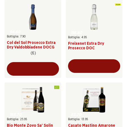
94.80
118.80
Bottiglia: 7.90
Bottiglia: 4.95
Col del Sol Prosecco Extra
Freixenet Extra Dry
Dry Valdobbiadene DOCG
Prosecco DOC
(6)
155.70
83.70
Bottiglia: 25.95
Bottiglia: 13.95
Bio Monte Zovo Sa’ Solin
Casato Mastino Amarone