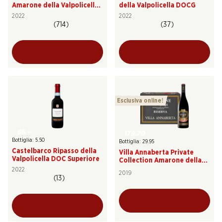
Amarone della Valpolicella
della Valpolicella DOCG
DOCG
2022
2022
(714)
(37)
Esclusiva online!
66.–
179.70
Bottiglia: 5.50
Bottiglia: 29.95
Castelbarco Ripasso della
Villa Annaberta Private
Valpolicella DOC Superiore
Collection Amarone della
Valpolicella DOCG Riserva
2022
2019
(13)