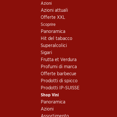
Azioni
Table Of Content
Home
Shop Vini
Assortimento vini
Andare contenuto principale
Andare all'indice
Passare al menu principale
Azioni attuali
Italia - Veneto
Offerte XXL
Scoprire
Italia
Veneto
Panoramica
Hit del tabacco
Superalcolici
18.90
51.–
Sigari
Bottiglia: 3.15
Bottiglia: 8.50
Frutta et Verdura
Giulia Pinot Grigio delle
Porta Leone Extra Dry
Venezie DOC
Prosecco Superiore
Profumi di marca
Valdobbiadene DOCG
2025
(82)
Offerte barbecue
(78)
Prodotti di spicco
Prodotti IP-SUISSE
Shop Vini
Panoramica
Azioni
Assortimento