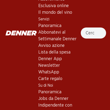
4.5
(6)
Esclusiva online
Colli Morenici Amarone della
Il mondo del vino
Valpolicella DOCG Classico
Servizi
Panoramica
Vino rosso
,
Italia
,
Veneto
Cercare
Abbonatevi al
Rosso rubino intenso con bordi granati. Al naso, note
Settimanale Denner
complesse di cacao, spezie dolci, ciliegie marinate, un po’ di
Avviso azione
fumo e note tostate, nonché sentori di bacche mature.
Lista della spesa
Tannini equilibrati, corposo e potente al palato con un finale
Denner App
molto lungo.
Newsletter
WhatsApp
Non disponibile
Carte regalo
Su di Noi
Panoramica
Jobs da Denner
Indipendente con
Buono a sapersi