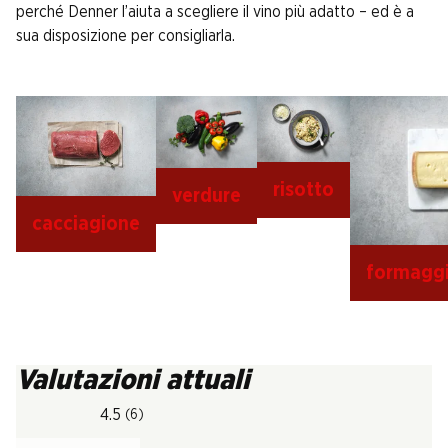
perché Denner l’aiuta a scegliere il vino più adatto – ed è a
sua disposizione per consigliarla.
risotto
verdure
cacciagione
formaggi
Valutazioni attuali
4.5
(6)