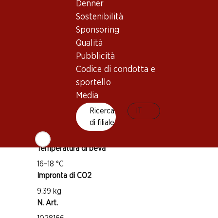
Denner
Sostenibilità
Vitigno
Sponsoring
Corvina Veronese
Qualità
Rondinella
Pubblicità
Corvinone
Codice di condotta e
Tipo di vino
sportello
Vino rosso
Media
Maturità di beva
Ricerca
IT
2–7 anni
di filiale
Temperatura di beva
16–18 °C
Impronta di CO2
9.39 kg
N. Art.