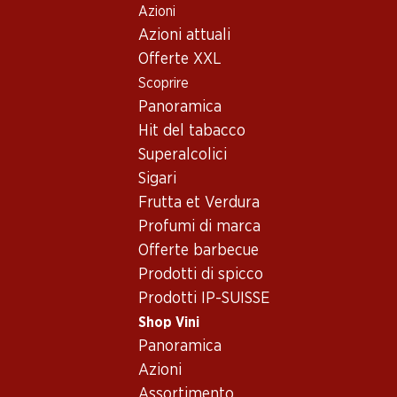
Azioni
Table Of Content
Home
Shop Vini
Vino/champagne
Vino rosso
Andare contenuto principale
Andare all'indice
Passare al menu principale
Azioni attuali
Italia
Veneto
Colli Morenici Amarone della Valpolicella DOCG Classico
Offerte XXL
Scoprire
Panoramica
Hit del tabacco
Superalcolici
Sigari
Frutta et Verdura
Profumi di marca
Offerte barbecue
Prodotti di spicco
Prodotti IP-SUISSE
Shop Vini
Panoramica
Fronte
Retro
Azioni
Assortimento