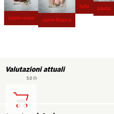
tofu
pasta
carne rossa
carne bianca
Valutazioni attuali
5.0
(1)
Carica...