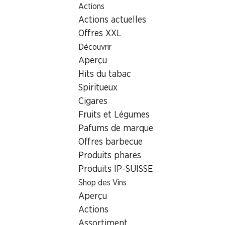
Actions
Table Of Content
Home
Localisateur de succursales
Aller au contenu principal
Aller à la table des matières
Aller au menu principal
Actions actuelles
Succursale Denner Mossgasse 20, 6210 Sursee
Offres XXL
6210 Sursee, Surental Center
Découvrir
Aperçu
Succursale Denner
Hits du tabac
Spiritueux
Cigares
Contact
Fruits et Légumes
Mossgasse 20, 6210 Sursee
Pafums de marque
Offres barbecue
Voir l’itinéraire
Produits phares
Produits IP-SUISSE
Heures d'ouverture
Shop des Vins
Aperçu
Samedi
07:30 - 17:00
Actions
Dimanche
fermée
Assortiment