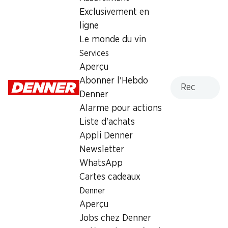
Exclusivement en
Lundi
07:30 - 19:00
ligne
Mardi
07:30 - 19:00
Le monde du vin
Services
Mercredi
07:30 - 19:00
Aperçu
Recherche
Abonner l'Hebdo
Jeudi
07:30 - 21:00
Denner
Vendredi
07:30 - 19:00
Alarme pour actions
07:30 - 17:00
Liste d'achats
Appli Denner
Heures d'ouverture spéciales
Newsletter
Ven., 14.08.2026
07:30 - 17:00
WhatsApp
Cartes cadeaux
Sam., 15.08.2026
Fermé
Denner
Aperçu
Offre
Jobs chez Denner
cave à cigares
,
Retrait d'espèces avec la carte