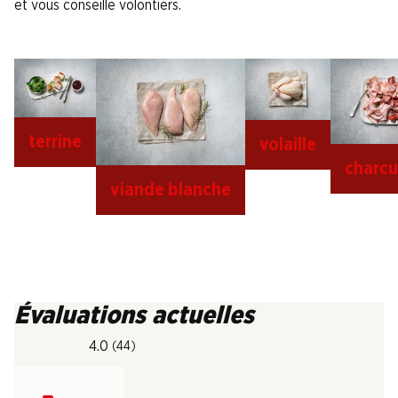
et vous conseille volontiers.
terrine
volaille
charcu
viande blanche
Évaluations actuelles
4.0
(44)