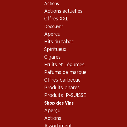
Actions
Table Of Content
Home
Shop des Vins
Vins/champagnes
Aller au contenu principal
Aller à la table des matières
Aller au menu principal
Actions actuelles
Vin rouge
Suisse
Schaffhouse
Wilchinger Blauburgunder AOC Schaffhausen
Offres XXL
Découvrir
Aperçu
Hits du tabac
Spiritueux
Cigares
Fruits et Légumes
Pafums de marque
Offres barbecue
Produits phares
Produits IP-SUISSE
Shop des Vins
Aperçu
Recto
Verso
Emballage
Actions
Assortiment