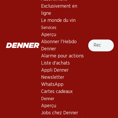
4.0
(44)
Exclusivement en
Wilchinger Blauburgunder AOC
ligne
Schaffhausen
Le monde du vin
Services
Vin rouge
,
Suisse
,
Schaffhouse
, 2024
Aperçu
Robe pourpre aux reflets violets. Nez évoquant les baies
Recherche
Abonner l'Hebdo
des bois. Bouche fruitée, d’un abord facile. Finale séveuse.
Denner
Alarme pour actions
47.70
Liste d'achats
Appli Denner
Prix par pièce: 7.95
Newsletter
à 6 x 70 cl
WhatsApp
Livrable
Cartes cadeaux
Denner
Aperçu
Jobs chez Denner