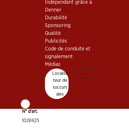
Indépendant grâce à
Bon à savoir
Denner
Durabilité
Cépage
Sponsoring
Pinot Noir
Qualité
Type de vin
Publicités
Vin rouge
Code de conduite et
Maturité
signalement
1–3 ans
Médias
Localisa
FR
Température de dégustation
teur de
succurs
14–16 °C
ales
Empreinte carbone
7.62 kg
N° d'art.
1026925