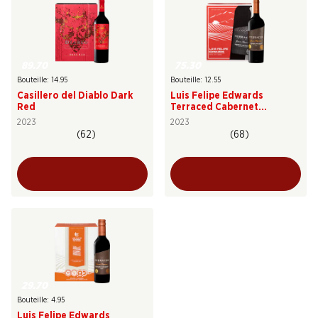
89.70
75.30
Bouteille: 14.95
Bouteille: 12.55
Casillero del Diablo Dark
Luis Felipe Edwards
Red
Terraced Cabernet
Sauvignon Gran Reserva
2023
2023
(62)
(68)
29.70
Bouteille: 4.95
Luis Felipe Edwards