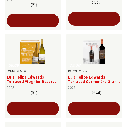
2023
(153)
(19)
58.80
75.30
Bouteille: 9.80
Bouteille: 12.55
Luis Felipe Edwards
Luis Felipe Edwards
Terraced Viognier Reserva
Terraced Carmenère Gran
Reserva
2025
2023
(10)
(644)