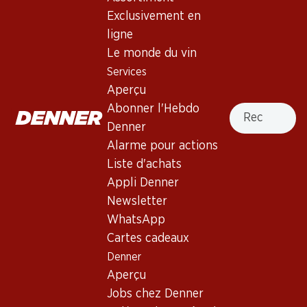
3.5
(34)
Exclusivement en
Les Cruzailles Vinzel AOC La
ligne
Côte
Le monde du vin
Services
Vin blanc
,
Suisse
,
Vaud
, 2025
Aperçu
Robe jaune clair aux reflets verts. Nez discret de pomme
Recherche
Abonner l'Hebdo
verte et d’ananas. Bouche à la fois minérale et séveuse.
Denner
Finale persistante.
Alarme pour actions
Liste d'achats
47.70
Appli Denner
Newsletter
Prix par pièce: 7.95
WhatsApp
à 6 x 70 cl
Cartes cadeaux
Livrable
Denner
Aperçu
Jobs chez Denner