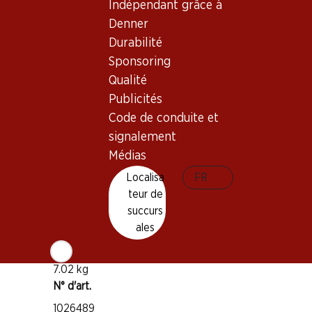
Indépendant grâce à
Denner
Bon à savoir
Durabilité
Sponsoring
Cépage
Qualité
Chasselas
Publicités
Type de vin
Code de conduite et
Vin blanc
signalement
Maturité
Médias
1–3 ans
Localisa
FR
teur de
Température de dégustation
succurs
ales
8–10 °C
Empreinte carbone
7.02 kg
N° d'art.
1026489