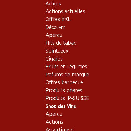
Actions
Table Of Content
Home
Shop des Vins
Vins/champagnes
Aller au contenu principal
Aller à la table des matières
Aller au menu principal
Actions actuelles
Vin blanc
Suisse
Vaud
Les Cruzailles Vinzel AOC La Côte
Offres XXL
Découvrir
Aperçu
Hits du tabac
Spiritueux
Cigares
Fruits et Légumes
Pafums de marque
Offres barbecue
Produits phares
Produits IP-SUISSE
Shop des Vins
Aperçu
Recto
Verso
Emballage
Actions
Assortiment