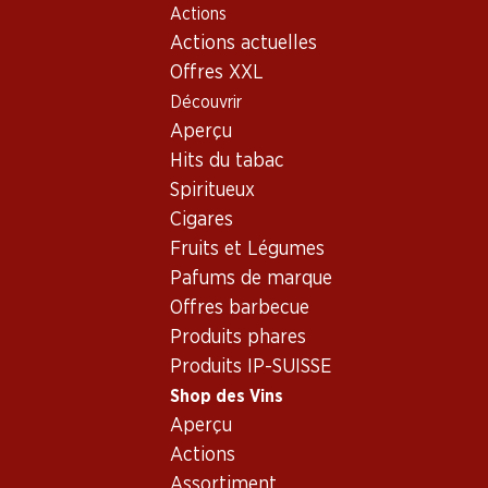
Actions
Table Of Content
Home
Shop des Vins
Vins/champagnes
Aller au contenu principal
Aller à la table des matières
Aller au menu principal
Actions actuelles
Vin rouge
France
Bordeaux
Le Haut-Médoc Lascombes Haut-Médoc AOP 75
Offres XXL
Découvrir
Aperçu
Hits du tabac
Spiritueux
Cigares
Fruits et Légumes
Pafums de marque
Offres barbecue
Produits phares
Produits IP-SUISSE
Shop des Vins
Aperçu
Recto
Verso
Actions
Assortiment