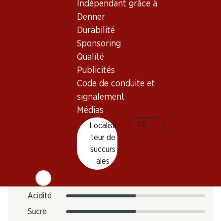
Indépendant grâce à
Maturité
Denner
0
Durabilité
Sponsoring
Température de dégustation
Qualité
Publicités
Empreinte carbone
Code de conduite et
6.06 kg
signalement
N° d'art.
Médias
1028231
Localisa
FR
teur de
succurs
Goût
ales
Acidité
Sucre