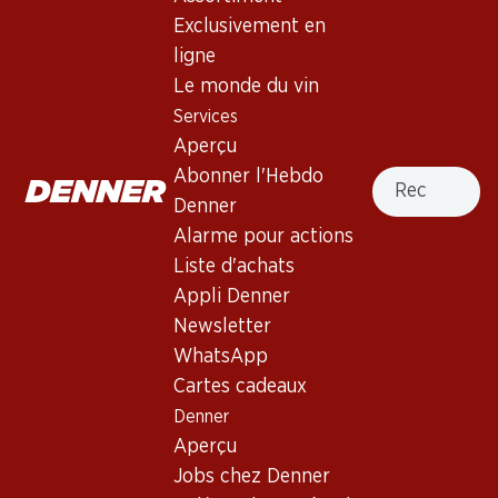
Le Haut-Médoc Lascombes
Exclusivement en
Haut-Médoc AOP 75
ligne
Le monde du vin
Vin rouge
,
France
,
Bordeaux
Services
France, Bordeaux, 2018, 75 cl
Aperçu
Recherche
Abonner l'Hebdo
Non livrable
Denner
Alarme pour actions
Liste d'achats
Appli Denner
Newsletter
Bon à savoir
WhatsApp
Cartes cadeaux
Cépage
Denner
Aperçu
Type de vin
Jobs chez Denner
Vin rouge