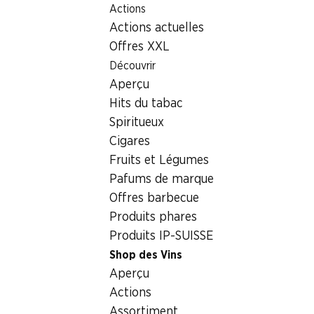
Actions
Table Of Content
Home
Boissons
Vins/champagnes
Aller au contenu principal
Aller à la table des matières
Aller au menu principal
Actions actuelles
Heldenblut Dôle du Valais AOC
Offres XXL
Découvrir
Aperçu
Hits du tabac
Spiritueux
Cigares
Fruits et Légumes
Pafums de marque
Offres barbecue
Produits phares
Produits IP-SUISSE
Shop des Vins
Recto
Verso
Emballage
Aperçu
Actions
4.0
(135)
Assortiment