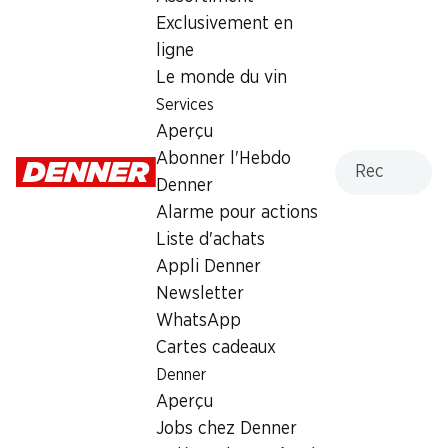
Heldenblut Dôle du Valais AOC
Exclusivement en
ligne
Vin rouge
,
Suisse
,
Valais
, 2023
Le monde du vin
Robe pourpre clair. Nez de baies noires et de poivre. Bouche
Services
vigoureuse et pleine.
Aperçu
Recherche
Abonner l'Hebdo
10.95
Denner
Alarme pour actions
à 1 x 70 cl
Liste d'achats
Appli Denner
Acheter dans le shop des vins
Newsletter
WhatsApp
Cartes cadeaux
Denner
Aperçu
Bon à savoir
Jobs chez Denner