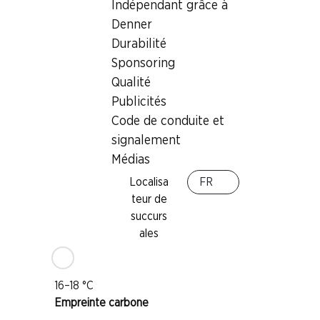
Indépendant grâce à
Denner
Cépage
Durabilité
Pinot Noir
Sponsoring
Gamay
Qualité
Type de vin
Publicités
Vin rouge
Code de conduite et
Maturité
signalement
1–4 ans
Médias
IP-Suisse
Localisa
FR
teur de
succurs
Distinctions
ales
Weinseller: 17 points
Température de dégustation
16–18 °C
Empreinte carbone