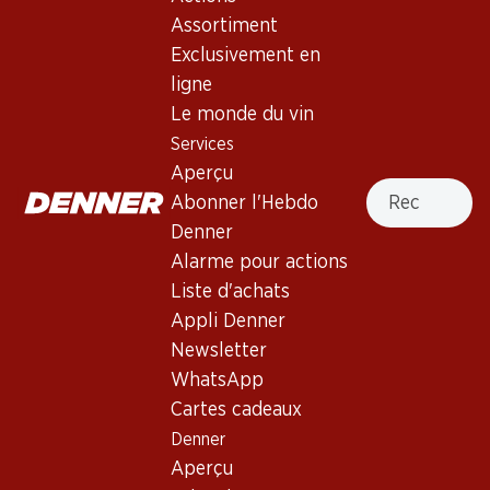
Sauvignon
Assortiment
Exclusivement en
Vin rouge_old
,
USA
,
Californie
, 2012
ligne
USA, Californie, 2012, 75 cl
Le monde du vin
Services
Non livrable
Aperçu
Recherche
Abonner l'Hebdo
Denner
Alarme pour actions
Liste d'achats
Bon à savoir
Appli Denner
Newsletter
Cépage
WhatsApp
Cartes cadeaux
Type de vin
Denner
Vin rouge_old
Aperçu
Maturité