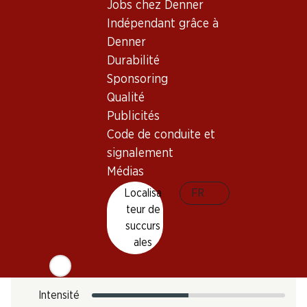
Jobs chez Denner
0
Indépendant grâce à
Denner
Température de dégustation
Durabilité
Sponsoring
Empreinte carbone
Qualité
11.9 kg
Publicités
N° d'art.
Code de conduite et
050359
signalement
Médias
Goût
Localisa
FR
teur de
succurs
ales
Acidité
Sucre
Intensité