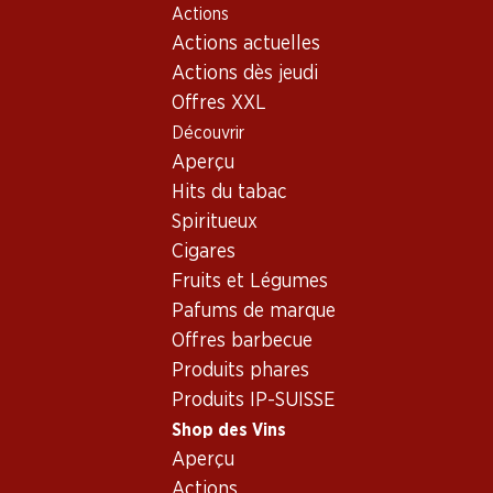
Actions
Table Of Content
Home
Shop des Vins
Vins/champagnes
Aller au contenu principal
Aller à la table des matières
Aller au menu principal
Actions actuelles
Vin rouge
USA
Californie
Geyser Peak Cabernet Sauvignon
Actions dès jeudi
Offres XXL
Découvrir
Aperçu
Hits du tabac
Spiritueux
Cigares
Fruits et Légumes
Pafums de marque
Offres barbecue
Produits phares
Produits IP-SUISSE
Shop des Vins
5.0
(1)
Aperçu
Geyser Peak Cabernet
Actions