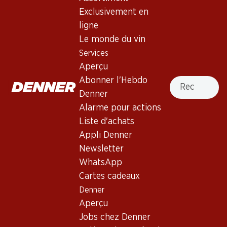
Vin rouge_old
,
Espagne
,
Toro
, 2010
Exclusivement en
ligne
Robe rouge cerise foncé. Nez de mûres, accompagné de
Le monde du vin
délicates notes toastées provenant de l'entreposage en
Services
barrique. Bouche corsée aux tanins fins et mûrs. Finale
Aperçu
persistante.
Recherche
Abonner l'Hebdo
Denner
Non livrable
Alarme pour actions
Liste d'achats
Appli Denner
Newsletter
Bon à savoir
WhatsApp
Cartes cadeaux
Denner
Cépage
Aperçu
Type de vin
Jobs chez Denner