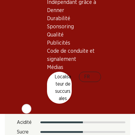
Vin rouge_old
Indépendant grâce à
Maturité
Denner
2–5 ans
Durabilité
Sponsoring
Température de dégustation
Qualité
Publicités
16–18 °C
Code de conduite et
Empreinte carbone
signalement
N° d'art.
Médias
051945
Localisa
FR
teur de
succurs
Goût
ales
Acidité
Sucre