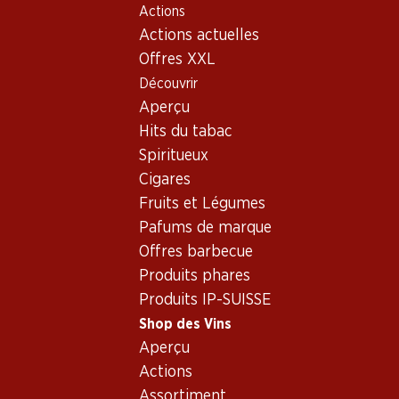
Actions
Table Of Content
Home
Shop des Vins
Vins/champagnes
Aller au contenu principal
Aller à la table des matières
Aller au menu principal
Actions actuelles
Vin rouge
Espagne
Toro
Finca Sobreño Crianza
Offres XXL
Découvrir
Aperçu
Hits du tabac
Spiritueux
Cigares
Fruits et Légumes
Pafums de marque
Offres barbecue
Produits phares
Produits IP-SUISSE
Shop des Vins
Aperçu
4.0
(130)
Actions
Finca Sobreño Crianza
Assortiment