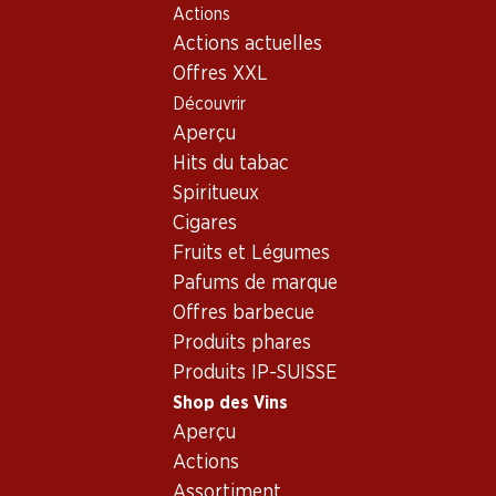
Actions
Table Of Content
Home
Shop des Vins
Vins/champagnes
Aller au contenu principal
Aller à la table des matières
Aller au menu principal
Actions actuelles
Vin rouge
Italie
les Pouilles
Epicuro Primitivo di Manduria DOP
Offres XXL
Découvrir
Aperçu
Hits du tabac
Spiritueux
Cigares
Fruits et Légumes
Pafums de marque
Offres barbecue
Produits phares
Produits IP-SUISSE
Shop des Vins
Aperçu
Recto
Verso
Emballage
Actions
Assortiment