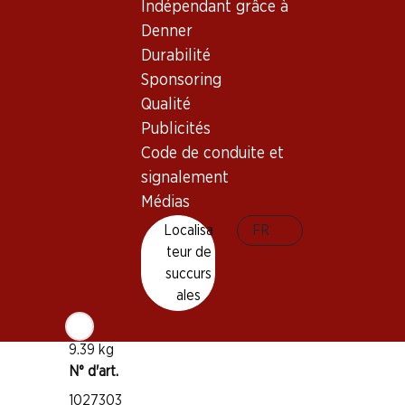
Indépendant grâce à
Denner
Bon à savoir
Durabilité
Sponsoring
Cépage
Qualité
Primitivo
Publicités
Type de vin
Code de conduite et
Vin rouge
signalement
Maturité
Médias
1–5 ans
Localisa
FR
teur de
Température de dégustation
succurs
ales
16–18 °C
Empreinte carbone
9.39 kg
N° d'art.
1027303