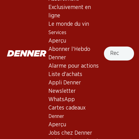
4.5
(1180)
Exclusivement en
Epicuro Primitivo di Manduria
ligne
DOP
Le monde du vin
Services
Vin rouge
,
Italie
,
les Pouilles
, 2024
Aperçu
Robe rubis intense aux reflets violacés. Nez de pruneaux et
Recherche
Abonner l'Hebdo
de cerises, accompagné d'une note de vanille. Bouche
Denner
fruitée aux tanins moelleux bien intégrés.
Alarme pour actions
Liste d'achats
59.70
Appli Denner
Newsletter
Prix par pièce: 9.95
WhatsApp
à 6 x 75 cl
Cartes cadeaux
Livrable
Denner
Aperçu
Jobs chez Denner