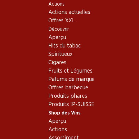
Actions
Table Of Content
Home
Shop des Vins
Connaissances sur le vin
Aller au contenu principal
Aller à la table des matières
Aller au menu principal
Actions actuelles
Cépages
Primitivo
Offres XXL
Découvrir
Aperçu
Hits du tabac
Spiritueux
Cigares
Fruits et Légumes
Pafums de marque
Offres barbecue
Produits phares
Produits IP-SUISSE
Shop des Vins
Aperçu
Primitivo - la joie de
Actions
vivre italienne
Assortiment