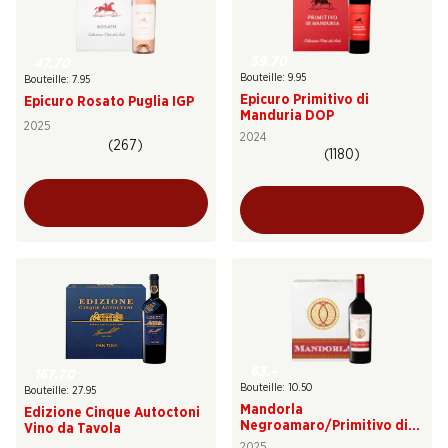
59.70
47.70
Bouteille: 9.95
Bouteille: 7.95
Epicuro Primitivo di
Epicuro Rosato Puglia IGP
Manduria DOP
2025
2024
(267)
(1180)
63.–
167.70
Bouteille: 10.50
Bouteille: 27.95
Mandorla
Edizione Cinque Autoctoni
Negroamaro/Primitivo di
Vino da Tavola
Puglia IGT
2025