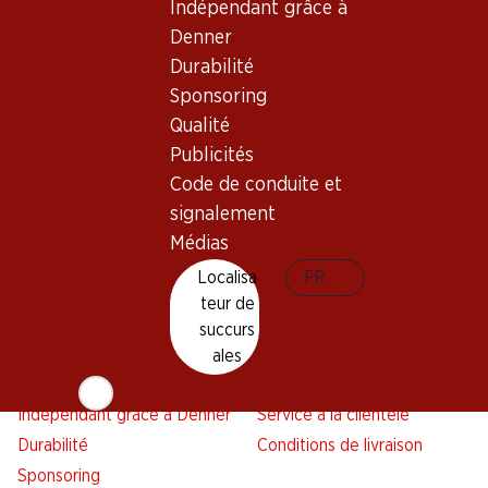
Indépendant grâce à
Services
Succursales
Denner
Aperçu
Localisateur de succursales
Durabilité
Abonner l'Hebdo Denner
Nouveaux sites
Sponsoring
Alarme pour actions
Qualité
Liste d'achats
Publicités
Appli Denner
Code de conduite et
Newsletter
signalement
WhatsApp
Médias
Cartes cadeaux
Localisa
FR
teur de
À propos de Denner
Aide et contact
succurs
Aperçu
FAQ
ales
Jobs chez Denner
Formulaire de contact
Indépendant grâce à Denner
Service à la clientèle
Durabilité
Conditions de livraison
Sponsoring