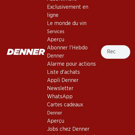
Exclusivement en
ligne
2 produits
Le monde du vin
Services
Aperçu
Haut de la page
Recherche
Abonner l'Hebdo
Denner
Alarme pour actions
Liste d'achats
Newsletter
Appli Denner
Newsletter
Restez au courant grâce à la newsletter Denner. Inscrivez-
vous maintenant!
WhatsApp
Cartes cadeaux
Adresse e-mail
s’inscrire
Denner
Aperçu
Jobs chez Denner