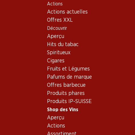
Actions
Table Of Content
Home
Shop des Vins
Vins/champagnes
Aller au contenu principal
Aller à la table des matières
Aller au menu principal
Actions actuelles
Mousseux
Différents pays
différentes régions
Mousseux_old - Origine:
Offres XXL
Découvrir
Différents pays, différentes
Différents pays
Aperçu
régions
Hits du tabac
Spiritueux
Cigares
Fruits et Légumes
Pafums de marque
Offres barbecue
39.95
23.40
Bouteille: 6.70
Produits phares
Bouteille: 3.90
Jam Shed Rhubarb &
Maître de Plaisir Litchi
Produits IP-SUISSE
Strawberry Smash
(70)
Shop des Vins
(4)
Aperçu
Actions
Assortiment