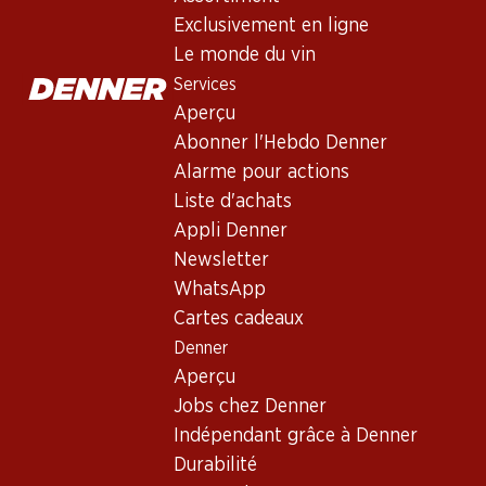
Non livrable
Exclusivement en ligne
Le monde du vin
Services
Aperçu
Abonner l'Hebdo Denner
Bon à savoir
Alarme pour actions
Liste d'achats
Cépage
Appli Denner
Newsletter
Type de vin
WhatsApp
Vin rouge_old
Cartes cadeaux
Maturité
Denner
3–6 ans
Aperçu
Jobs chez Denner
Température de dégustation
Indépendant grâce à Denner
16–18 °C
Durabilité
Empreinte carbone