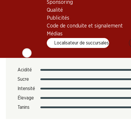
Sponsoring
6.06 kg
Qualité
N° d'art.
Publicités
051387
Code de conduite et signalement
Médias
Localisateur de succursales
Goût
Acidité
Sucre
Intensité
Élevage
Tanins