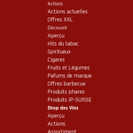
Actions
Table Of Content
Home
Shop des Vins
Vins/champagnes
Vin rouge
Aller au contenu principal
Aller à la table des matières
Aller au menu principal
Actions actuelles
Offres XXL
Découvrir
Aperçu
Hits du tabac
Spiritueux
Cigares
Fruits et Légumes
Pafums de marque
Offres barbecue
Produits phares
Cordier Collection Privée Borde
Produits IP-SUISSE
Vin rouge_old
,
France
,
Bordeaux
, 2007
Shop des Vins
Aperçu
Robe rubis brillant. Nez évoquant les baies accompagné d'une no
Actions
Assortiment