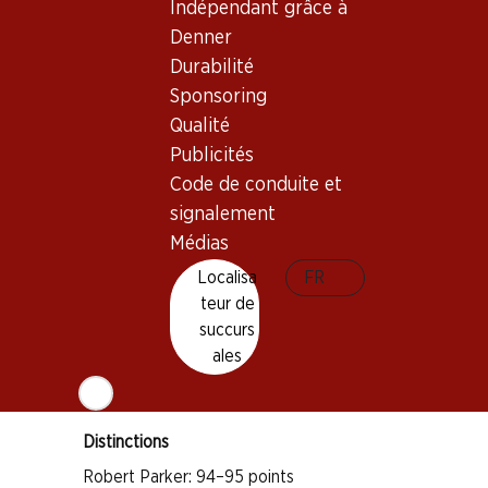
Indépendant grâce à
Denner
Bon à savoir
Durabilité
Sponsoring
Cépage
Qualité
Publicités
Cabernet Sauvignon
Code de conduite et
Merlot
signalement
Cabernet Franc
Médias
Petit Verdot
Localisa
FR
Type de vin
teur de
Vin rouge
succurs
Maturité
ales
5–15 ans
Distinctions
Robert Parker: 94–95 points