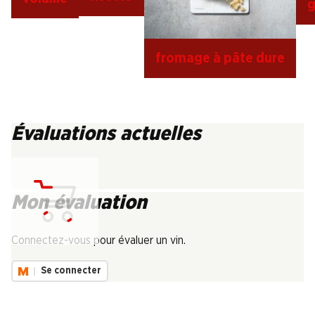
g
fromage à pâte dure
Évaluations actuelles
Mon évaluation
Chargement...
Connectez-vous pour évaluer un vin.
Se connecter