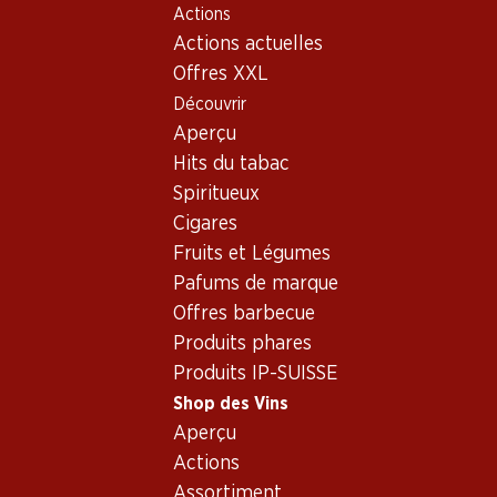
Actions
Table Of Content
Home
Shop des Vins
Vins/champagnes
Aller au contenu principal
Aller à la table des matières
Aller au menu principal
Actions actuelles
Vin rouge
France
Bordeaux
Château Potensac Médoc AOC
Offres XXL
Découvrir
Exclusivité web !
Aperçu
Hits du tabac
Spiritueux
Cigares
Fruits et Légumes
Pafums de marque
Offres barbecue
Produits phares
Produits IP-SUISSE
Shop des Vins
Aperçu
Recto
Verso
Actions
Assortiment