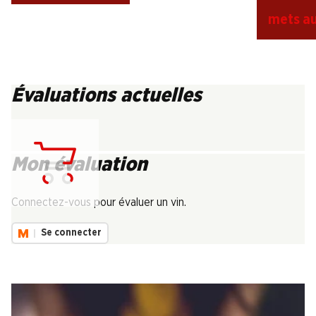
mets a
Évaluations actuelles
Mon évaluation
Chargement...
Connectez-vous pour évaluer un vin.
Se connecter