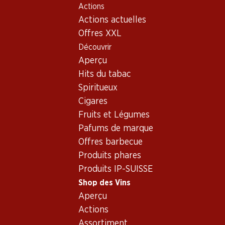
Actions
Table Of Content
Home
Shop des Vins
Vins/champagnes
Aller au contenu principal
Aller à la table des matières
Aller au menu principal
Actions actuelles
Vin rouge
France
Bordeaux
Château Camensac Haut-Médoc AOC
Offres XXL
Découvrir
Exclusivité web !
Aperçu
Hits du tabac
Spiritueux
Cigares
Fruits et Légumes
Pafums de marque
Offres barbecue
Produits phares
Produits IP-SUISSE
Shop des Vins
Aperçu
Recto
Verso
Actions
Assortiment