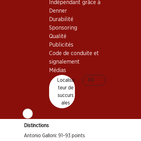
Indépendant grâce à
Denner
Durabilité
Sponsoring
Bon à savoir
Qualité
Publicités
Cépage
Code de conduite et
signalement
Cabernet Sauvignon
Médias
Merlot
Localisa
FR
Type de vin
teur de
Vin rouge
succurs
Maturité
ales
3–13 ans
Distinctions
Antonio Galloni: 91–93 points