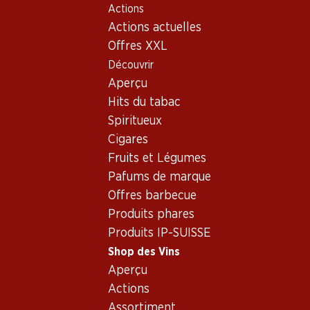
Actions
Table Of Content
Home
Shop des Vins
Vins/champagnes
Aller au contenu principal
Aller à la table des matières
Aller au menu principal
Actions actuelles
Vin rouge
France
Bordeaux
Château Branaire-Ducru St. Julien AOC 2007 75
Offres XXL
Découvrir
Aperçu
Hits du tabac
Spiritueux
Cigares
Fruits et Légumes
Pafums de marque
Offres barbecue
Produits phares
Produits IP-SUISSE
Château Branaire-Ducru St.
Shop des Vins
Aperçu
Julien AOC 2007 75
Actions
Vin rouge_old
,
France
,
Bordeaux
, 2007
Assortiment