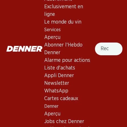
Exclusivement en
France, Bordeaux, 2007, 75 cl
ligne
Le monde du vin
Non livrable
Services
Aperçu
Recherche
Abonner l'Hebdo
Denner
Alarme pour actions
Bon à savoir
Liste d'achats
Appli Denner
Cépage
Newsletter
Type de vin
WhatsApp
Cartes cadeaux
Vin rouge_old
Maturité
Denner
Aperçu
0
Jobs chez Denner