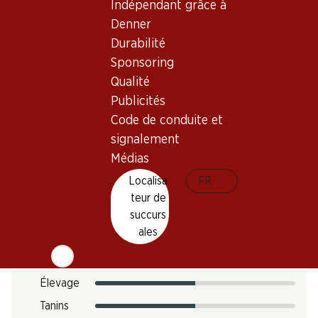
Indépendant grâce à
Température de dégustation
Denner
Empreinte carbone
Durabilité
Sponsoring
12.12 kg
N° d'art.
Qualité
Publicités
302803
Code de conduite et
signalement
Goût
Médias
Localisa
FR
teur de
Acidité
succurs
ales
Sucre
Intensité
Élevage
Tanins