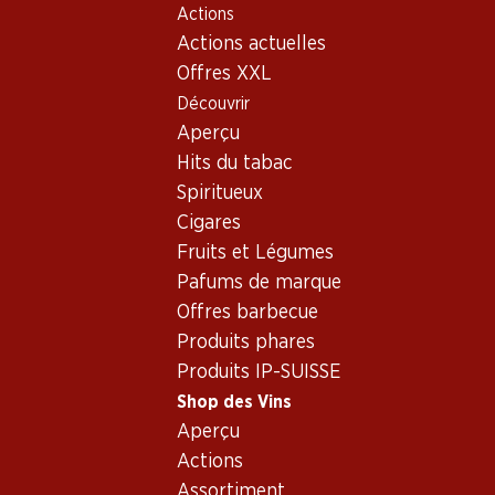
Actions
Table Of Content
Home
Shop des Vins
Vins/champagnes
Vin rouge
Aller au contenu principal
Aller à la table des matières
Aller au menu principal
Actions actuelles
Offres XXL
Découvrir
Aperçu
Hits du tabac
Spiritueux
Cigares
Fruits et Légumes
Pafums de marque
Offres barbecue
Produits phares
Ch. Mouton Rothschild a.c. 75
Produits IP-SUISSE
Vin rouge_old
,
France
,
Bordeaux
, 2004
Shop des Vins
Aperçu
Pauillac, 1er cru classé, 2004 ,75 cl, Robert Parker 91-93
Actions
Assortiment