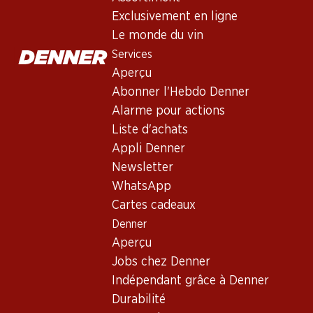
Non livrable
Exclusivement en ligne
Le monde du vin
Services
Aperçu
Abonner l'Hebdo Denner
Bon à savoir
Alarme pour actions
Liste d'achats
Cépage
Appli Denner
Newsletter
Type de vin
WhatsApp
Vin rouge_old
Cartes cadeaux
Maturité
Denner
0
Aperçu
Jobs chez Denner
Température de dégustation
Indépendant grâce à Denner
Durabilité
Empreinte carbone