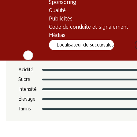
Sponsoring
12.12 kg
Qualité
N° d'art.
Publicités
301850
Code de conduite et signalement
Médias
Goût
Localisateur de succursales
Acidité
Sucre
Intensité
Élevage
Tanins